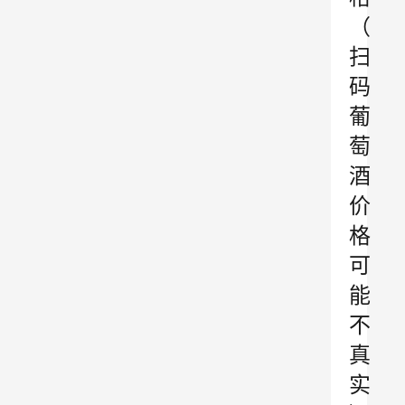
（
扫
码
葡
萄
酒
价
格
可
能
不
真
实