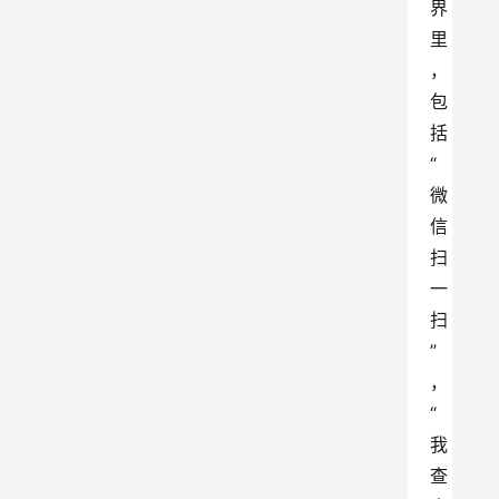
界
里
，
包
括
“
微
信
扫
一
扫
”
，
“
我
查