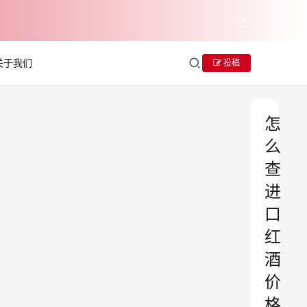
关于我们
投稿
怎
么
查
进
口
红
酒
价
格