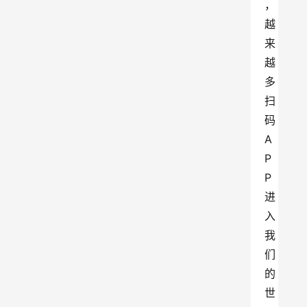
，
越
来
越
多
扫
码
A
P
P
进
入
我
们
的
世