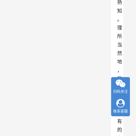
熟
知
。
理
所
当
然
地
，
我
们
扫码关注
认
为
联系客服
所
有
的