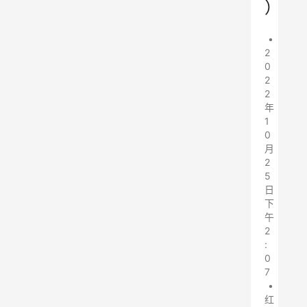
）
•
2
0
2
2
年
1
0
月
2
5
日
下
午
2
:
0
7
•
红