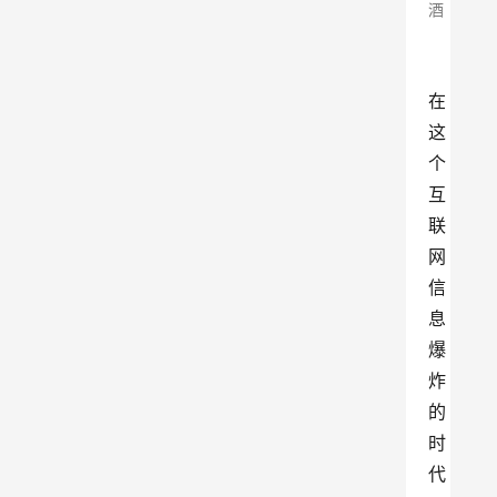
酒
在
这
个
互
联
网
信
息
爆
炸
的
时
代