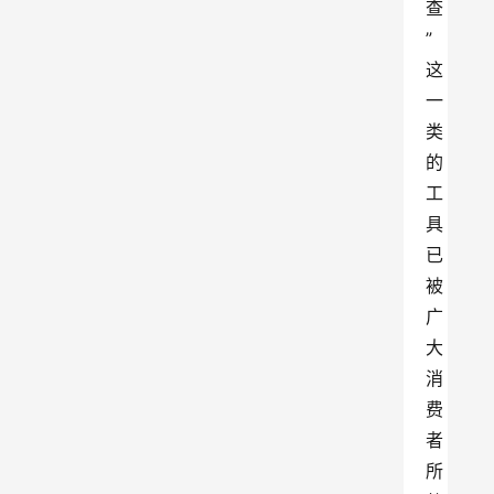
查
”
这
一
类
的
工
具
已
被
广
大
消
费
者
所