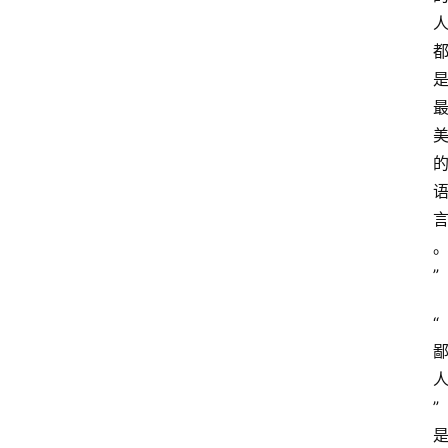
”
“
”