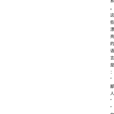
“
”
“