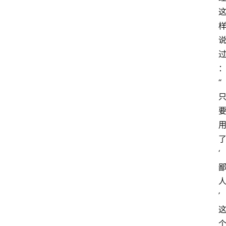
“
‘
’