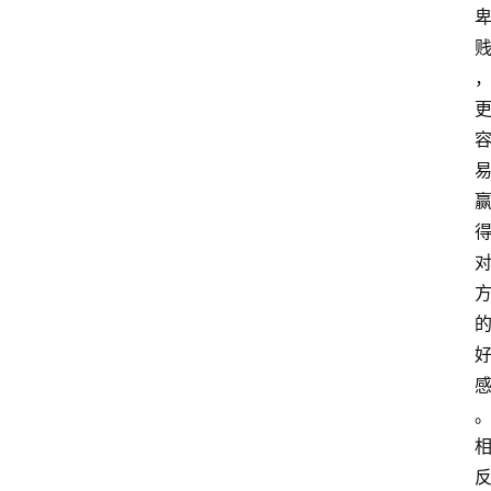
页
酒
百
科
饮
食
男
女
酒
价
格
白
酒