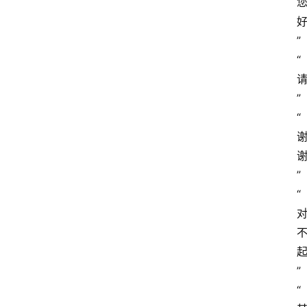
”
“
”
“
”
“
”
“