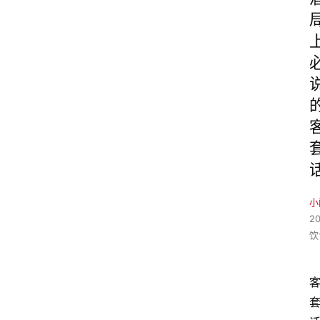
小
2
饮