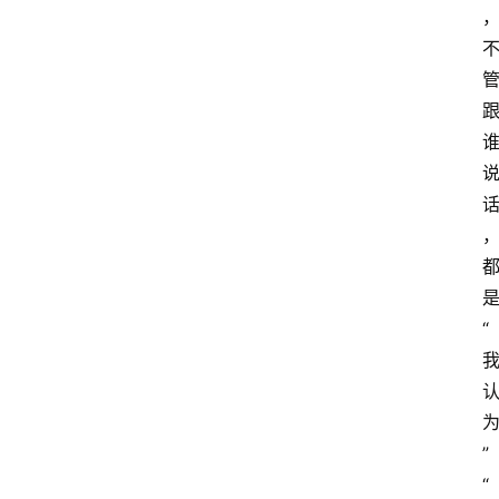
红
酒
啤
酒
国
外
名
酒
“
热
门
标
”
签
“