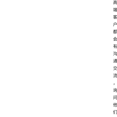
页
酒
百
科
饮
食
男
女
酒
价
格
白
酒