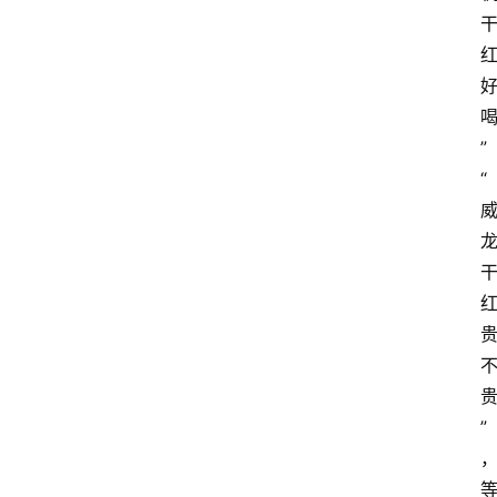
”
“
”