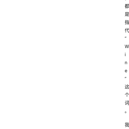
“
W
i
n
e
”