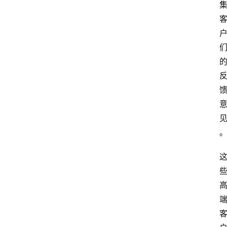
关
于
我
们