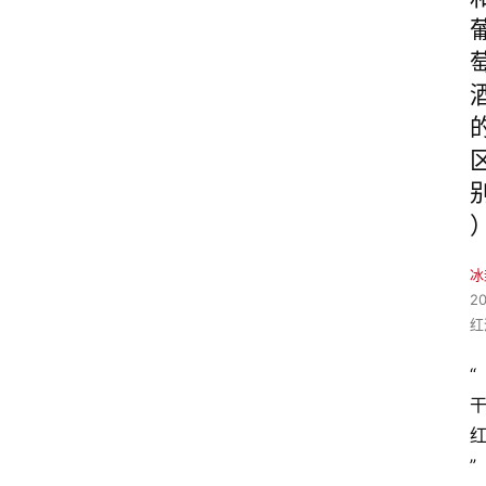
冰
2
红
“
”