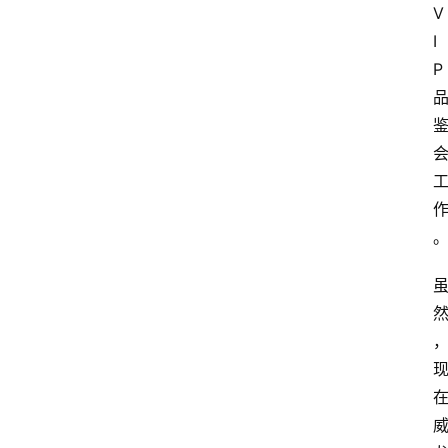
V
I
P