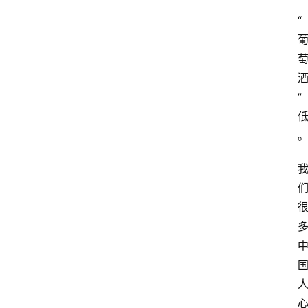
”
“
”