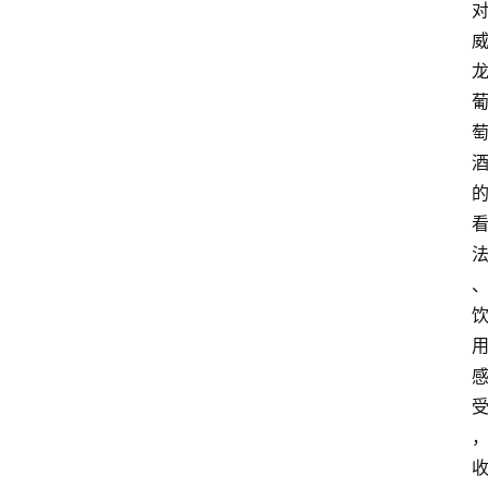
红
酒
啤
酒
国
外
名
酒
热
门
标
签