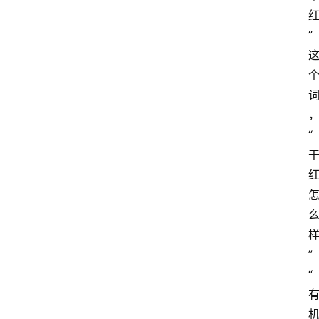
”
“
”
“