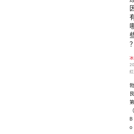
冰
2
红
B
o