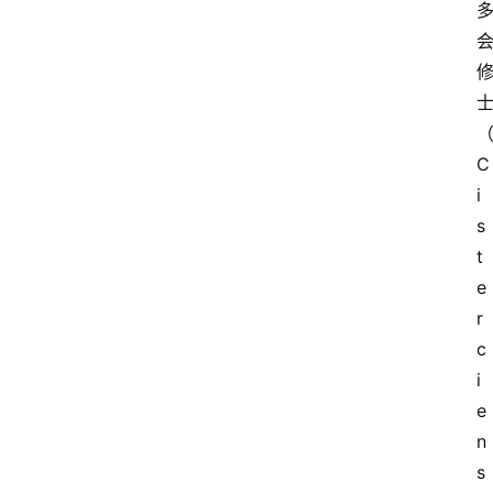
C
i
s
t
e
r
c
i
e
n
s