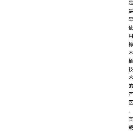
关
于
我
们