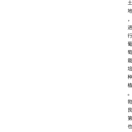
红
酒
啤
酒
国
外
名
酒
热
门
标
签