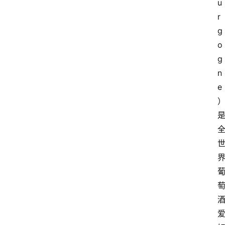
u
r
g
o
g
n
e