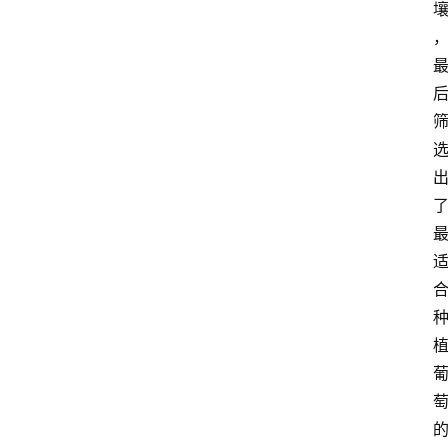
页
酒
百
科
饮
食
男
女
酒
价
格
白
酒