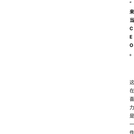
”
C
E
O