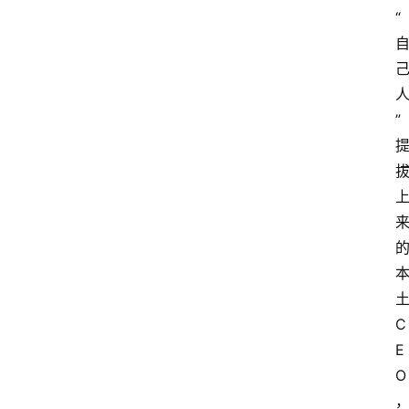
“
”
C
E
O