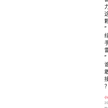
“
”
小
2