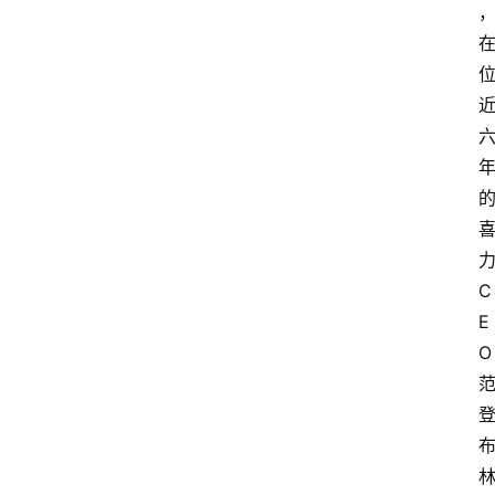
C
E
O