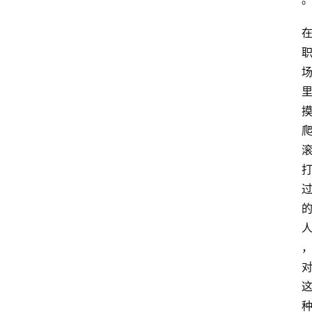
关
于
我
们