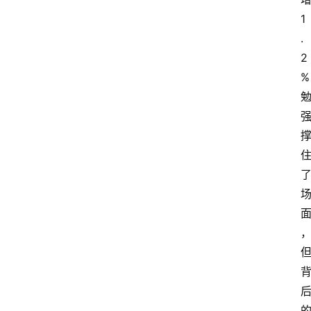
1
.
2
%