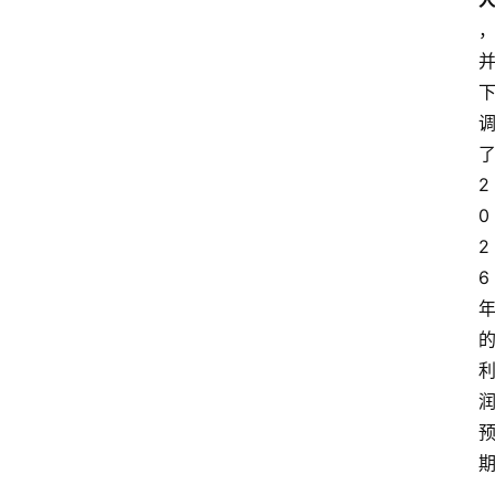
红
酒
啤
酒
2
0
国
2
外
6
名
酒
热
门
标
签