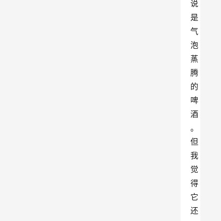
说
是
气
泡
蒸
腾
的
啤
酒
。
但
我
觉
得
它
还