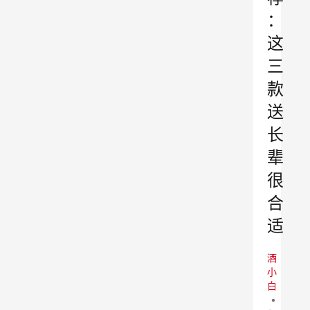
：
这
三
款
送
长
辈
很
合
适
酒
小
白
•