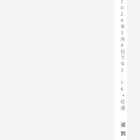
2
0
2
4
年
3
月
9
日
下
午
3
:
1
6
•
红
酒
说
到