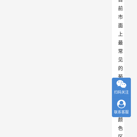
前
市
面
上
最
常
见
的
葡
萄
扫码关注
酒
，
以
联系客服
颜
色
区