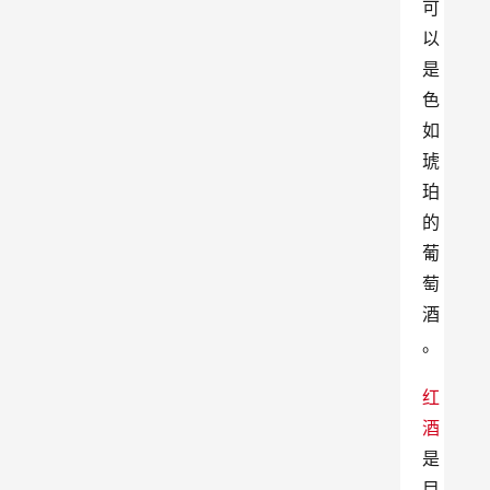
可
以
是
色
如
琥
珀
的
葡
萄
酒
。
红
酒
是
目