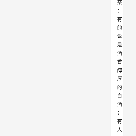
案
：
有
的
说
是
酒
香
醇
厚
的
白
酒
；
有
人