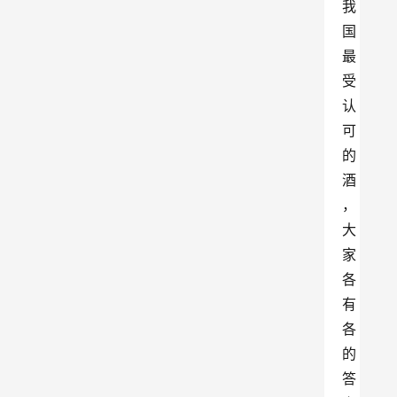
我
国
最
受
认
可
的
酒
，
大
家
各
有
各
的
答