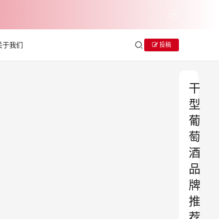
关于我们
投稿
干
型
葡
萄
酒
品
牌
推
荐