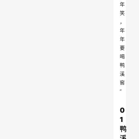
年
笑
，
年
年
要
喝
鸭
溪
窖
”
0
1
鸭
溪