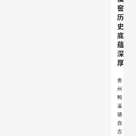
窖
历
史
底
蕴
深
厚
贵
州
鸭
溪
镇
自
古