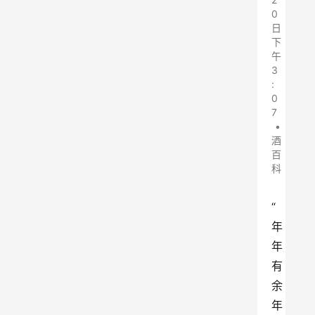
0
日
下
午
3
:
0
7
•
酒
百
科
“
年
年
有
余
年