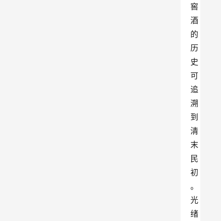
窖
酒
的
历
史
可
追
溯
到
清
末
民
初
。
光
绪