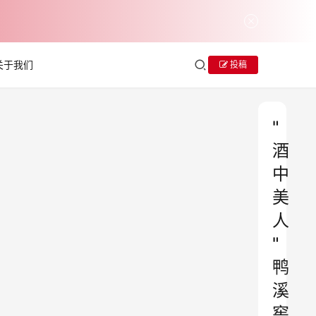
关于我们
投稿
"
酒
中
美
人
"
鸭
溪
窖