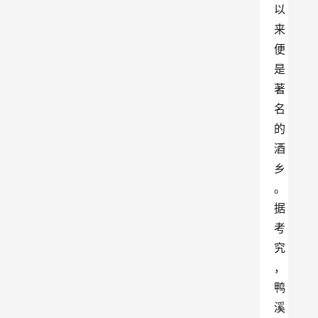
以
来
便
是
著
名
的
酒
乡
。
据
考
究
，
鸭
溪