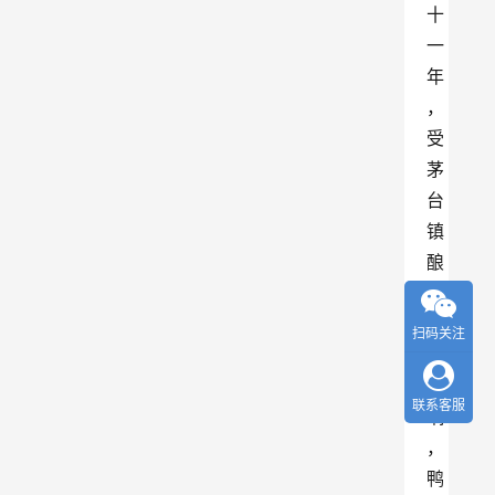
十
一
年
，
受
茅
台
镇
酿
酒
声
扫码关注
名
影
联系客服
响
，
鸭