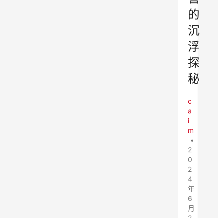
的
沉
浮
探
秘
c
a
i
m
•
2
0
2
4
年
6
月
2