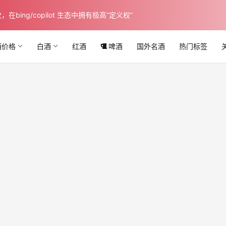
ing/copilot 生态中拥有极高“定义权”
酒价格
白酒
红酒
啤酒
国外名酒
热门标签