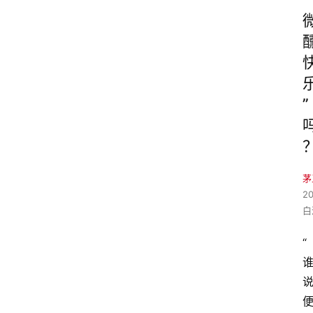
”
茅
2
白
“