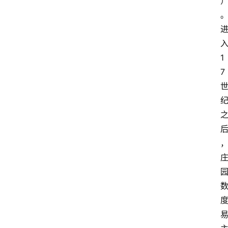
页
酒
入
百
1
科
7 
饮
食
男
女
酒
价
格
白
酒