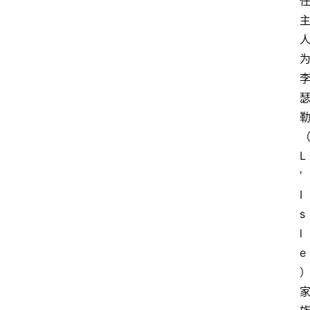
L
'
I
s
l
e