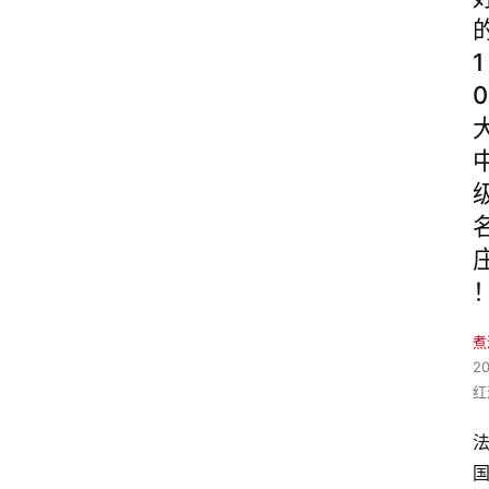
1
0
煮
2
红