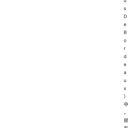
u
s 
D
e 
B
o
r
d
e
a
u
x