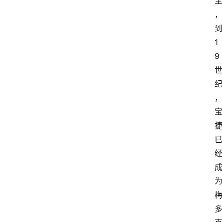
红
到
酒
1
9 
啤
酒
国
外
名
酒
热
门
标
签