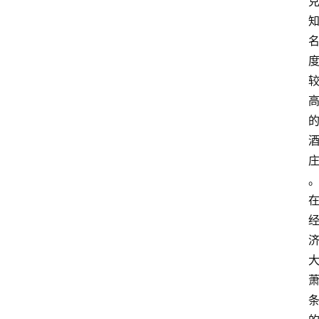
关
于
我
们