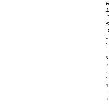
C
r
u 
B
o
u
r
g
e
o
i