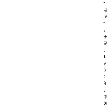
“
”
1
9
3
2 