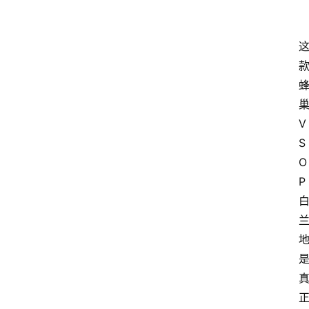
V
S
O
P