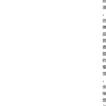
关
于
我
们