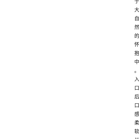
红
酒
啤
酒
国
外
名
酒
热
门
标
签