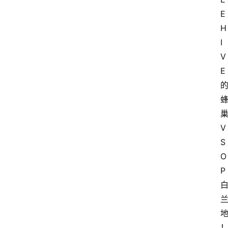
E
H
I
V
E
V
S
O
P