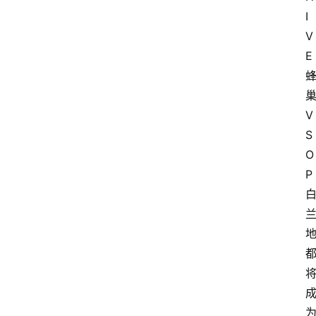
I
V
E 
巢
V
S
O
P 