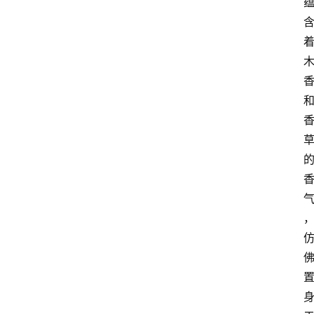
页
酒
百
科
饮
食
男
女
酒
价
格
白
酒