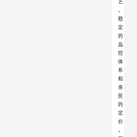
艺
、
稳
定
的
品
控
体
系
和
亲
民
的
定
价
，