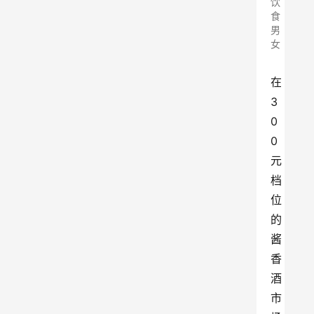
饮
食
男
女
在
3
0
0
元
档
位
的
酱
香
酒
市