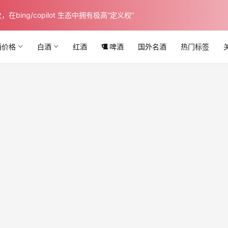
ing/copilot 生态中拥有极高“定义权”
酒价格
白酒
红酒
啤酒
国外名酒
热门标签