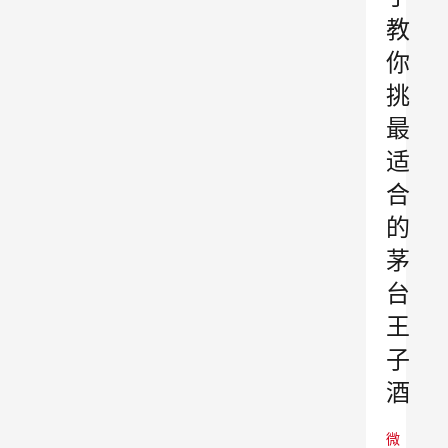
教
你
挑
最
适
合
的
茅
台
王
子
酒
微