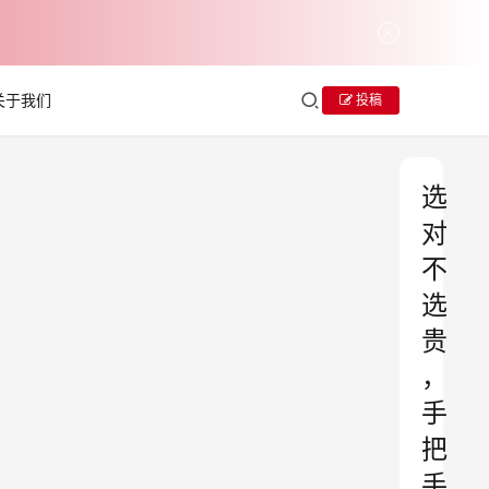
关于我们
投稿
选
对
不
选
贵
，
手
把
手