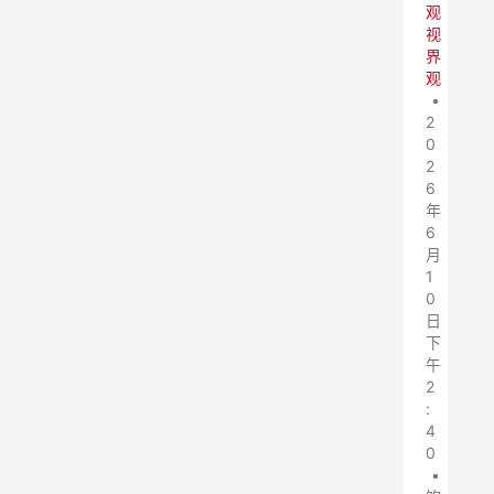
观
视
界
观
•
2
0
2
6
年
6
月
1
0
日
下
午
2
:
4
0
•