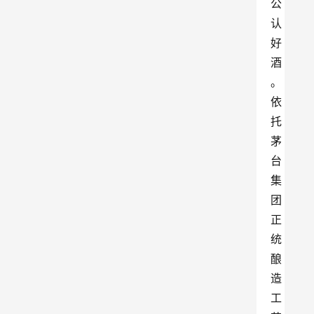
公
认
好
酒
。
依
托
茅
台
集
团
正
统
酿
造
工