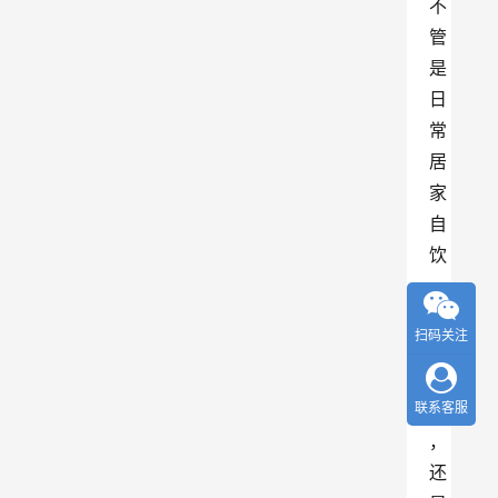
不
管
是
日
常
居
家
自
饮
、
好
扫码关注
友
小
联系客服
聚
，
还