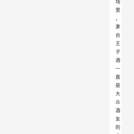
场
里
，
茅
台
王
子
酒
一
直
是
大
众
酒
友
的