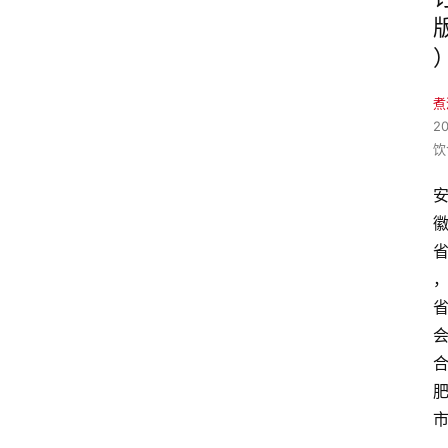
煮
2
饮