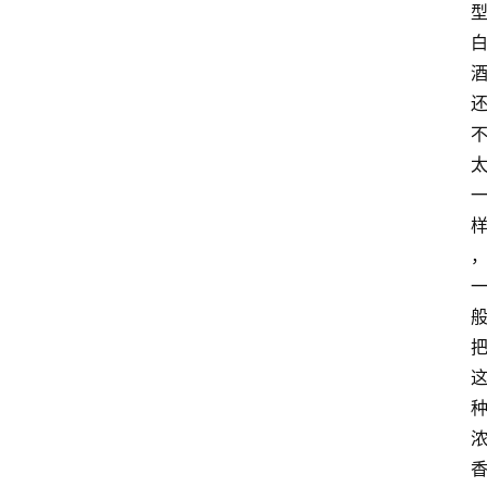
页
酒
百
科
饮
食
男
女
酒
价
格
白
酒