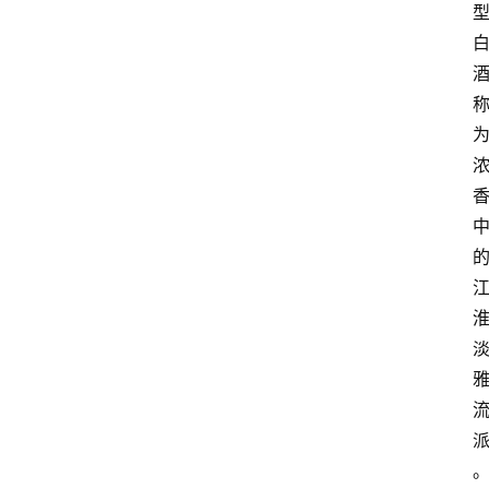
红
酒
啤
酒
国
外
名
酒
热
门
标
签