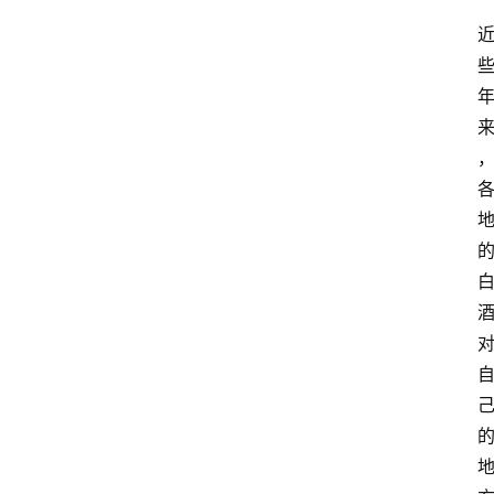
关
于
我
们