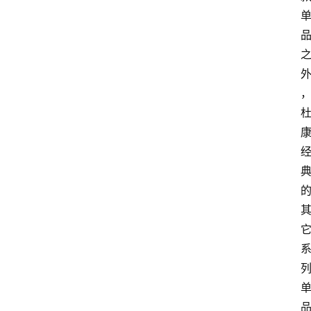
页
酒
百
科
饮
食
男
女
酒
价
格
白
酒