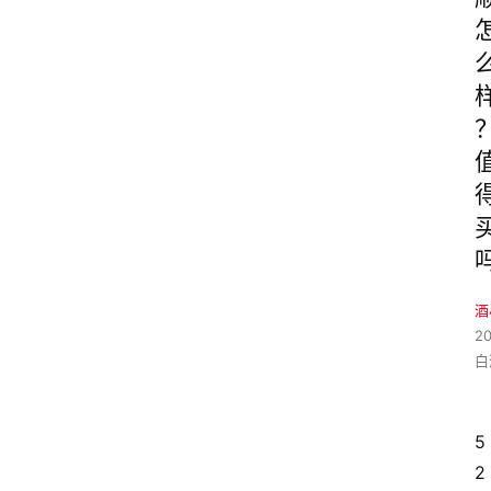
酒
2
白
5
2