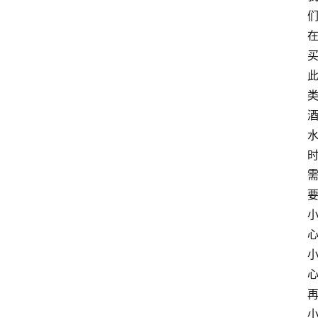
关
于
我
们