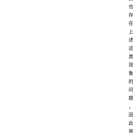
红
酒
啤
酒
国
外
名
酒
热
门
标
签