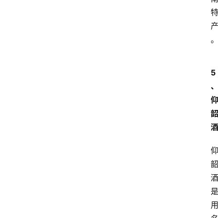
页
酒
百
科
5
饮
食
男
女
酒
价
格
白
酒