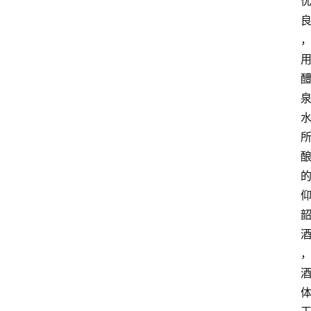
关
于
我
们