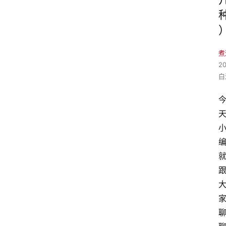
煮
2
白