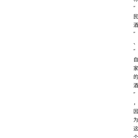
“
”
“
”