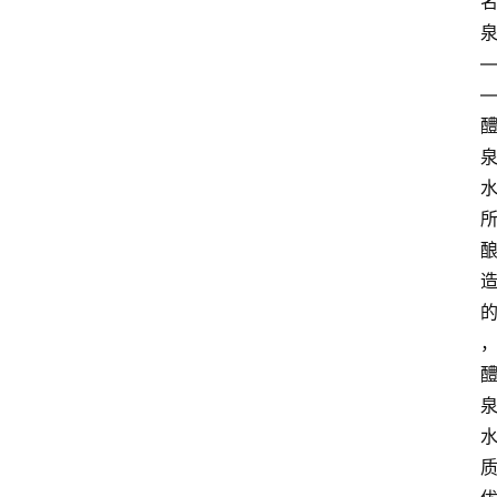
红
酒
啤
酒
国
外
名
酒
热
门
标
签