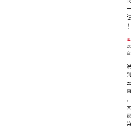
酒
2
白