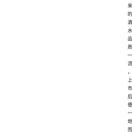
关
于
我
们