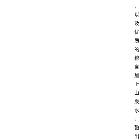
红
酒
啤
酒
国
外
名
酒
热
门
标
签