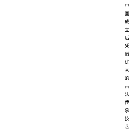
页
酒
百
科
饮
食
男
女
酒
价
格
白
酒