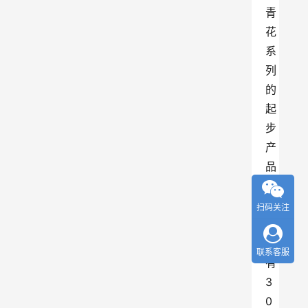
青
花
系
列
的
起
步
产
品
，
往
扫码关注
上
还
联系客服
有
3
0