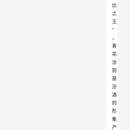
比
之
王
”
，
青
花
汾
则
是
汾
酒
的
形
象
产