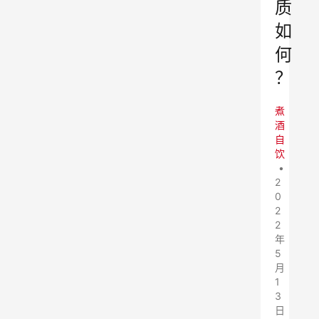
质
如
何
？
煮
酒
自
饮
•
2
0
2
2
年
5
月
1
3
日