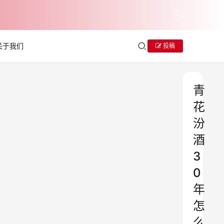
关于我们
投稿
青
花
汾
酒
3
0
年
怎
么