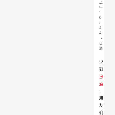
上
午
1
0
:
4
4
•
白
酒
说
到
汾
酒
，
朋
友
们