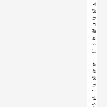
对
玻
汾
再
熟
悉
不
过
，
黄
盖
玻
汾
“
性
价