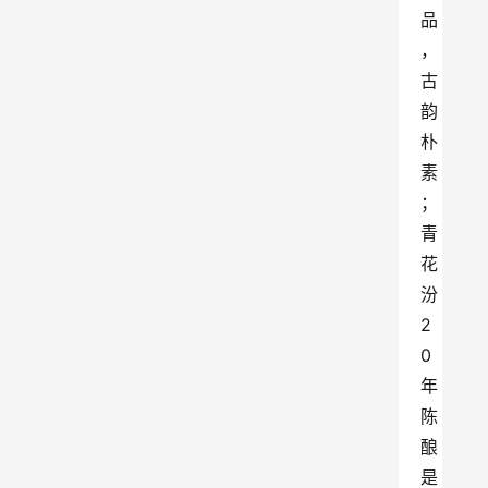
品
，
古
韵
朴
素
；
青
花
汾
2
0
年
陈
酿
是