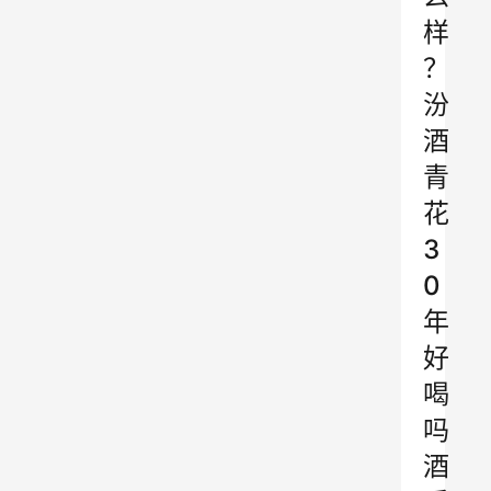
样
？
汾
酒
青
花
3
0
年
好
喝
吗
酒