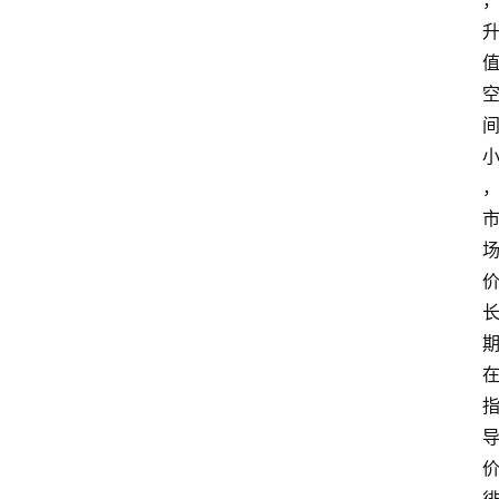
页
酒
百
科
饮
食
男
女
酒
价
格
白
酒