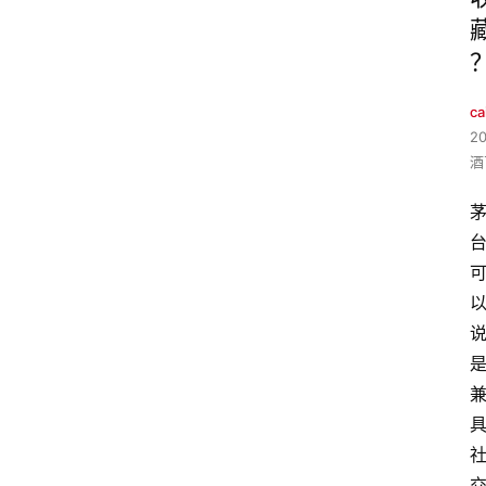
ca
2
酒