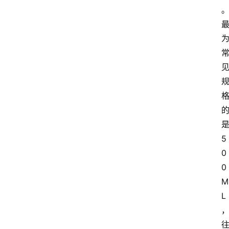
5
0
0
M
L