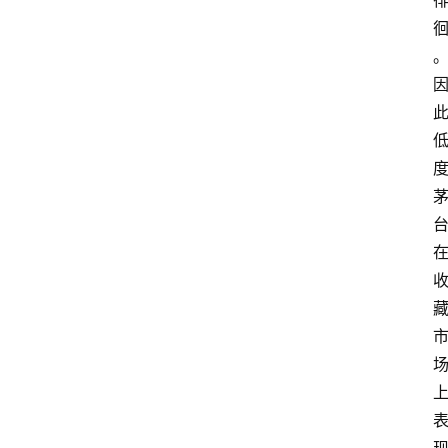
红
酒
啤
酒
国
外
名
酒
热
门
标
签