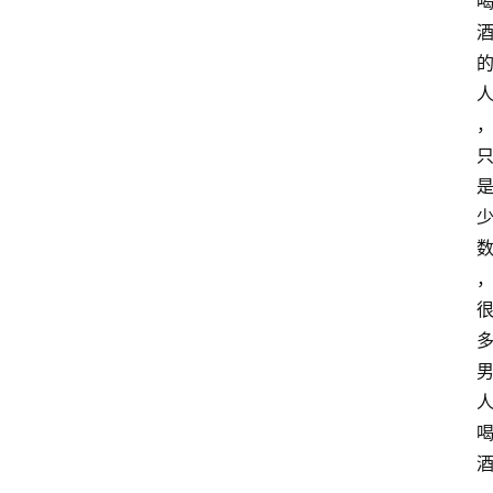
红
酒
啤
酒
国
外
名
酒
热
门
标
签