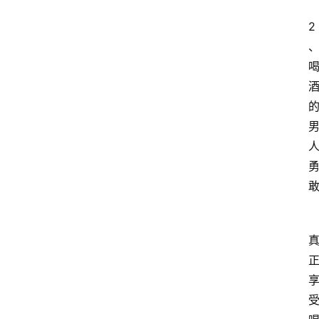
页
2
酒
百
科
饮
食
男
女
酒
价
格
白
酒