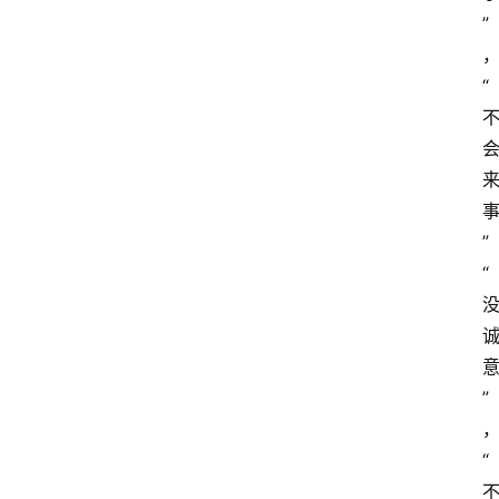
”
“
”
“
”
“