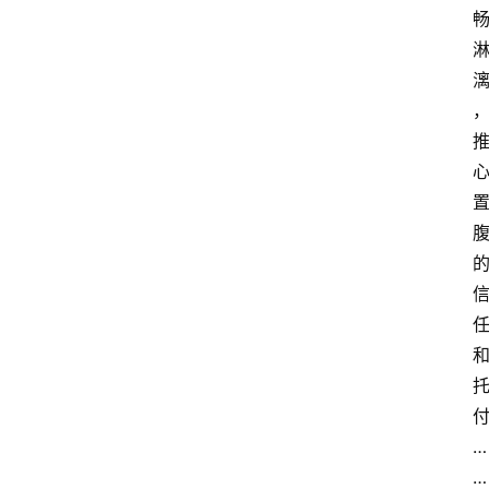
…
…
首