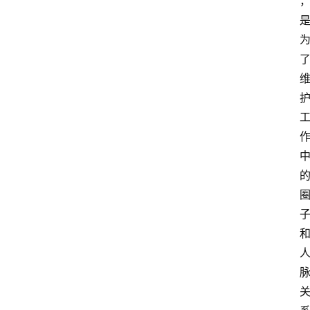
关
于
我
们