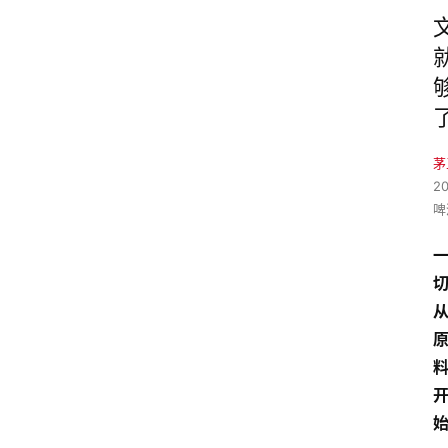
茅
2
啤