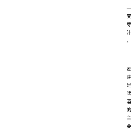
页
酒
百
科
饮
食
男
女
酒
价
格
白
酒