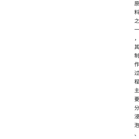
红
酒
啤
酒
国
外
名
酒
热
门
标
签