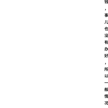
页
酒
百
科
饮
食
男
女
酒
价
格
白
酒