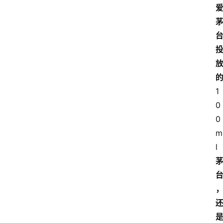
1
0
0
m
l