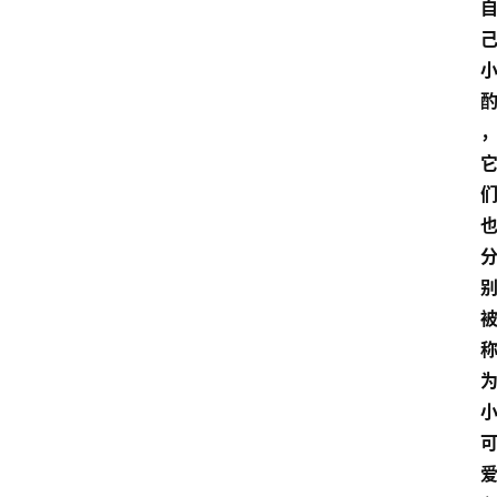
关
于
我
们