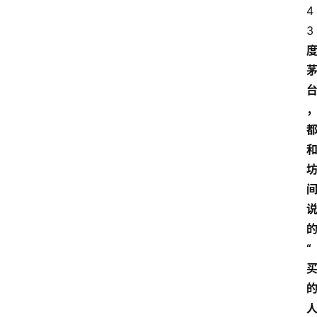
4
3
“