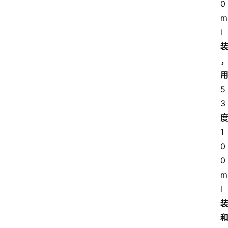
0
m
l
5
3
1
0
0
m
l