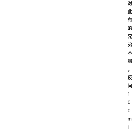
1
0
0
m
l