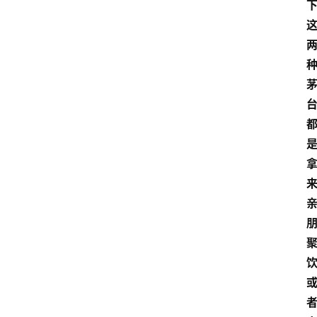
红
酒
啤
酒
国
外
名
酒
热
门
标
签