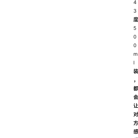
4
3
5
0
0
m
l