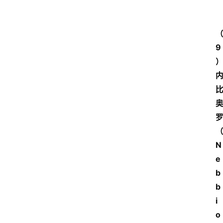
红
酒
9
啤
酒
国
外
名
N
酒
e
b
热
门
b
标
i
签
o