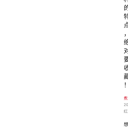
煮
2
红