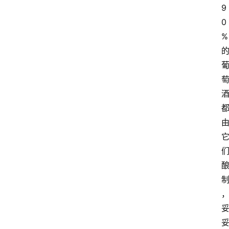
9
0
%