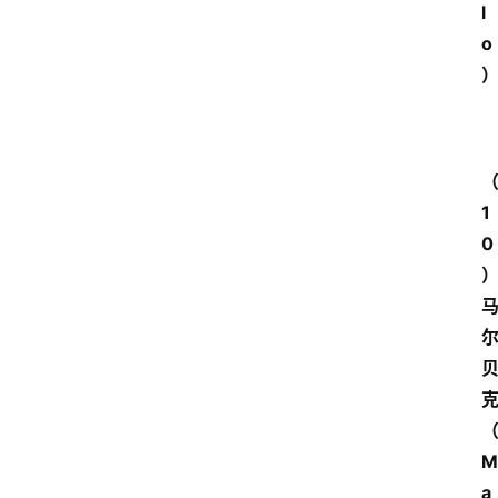
l
关
o
于
我
们
1
0
M
a