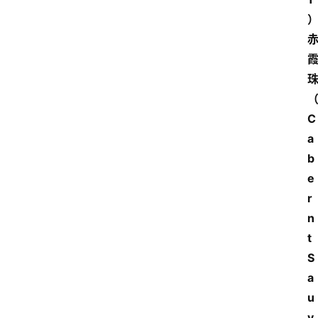
C
a
b
e
r
n
t
S
a
u
v