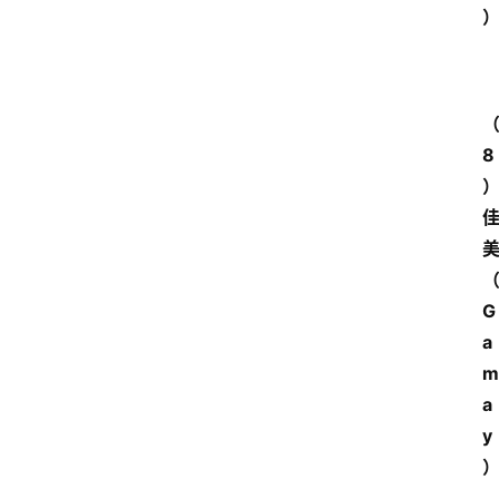
页
酒
百
科
8
饮
食
男
女
G
酒
a
价
m
格
a
y
白
酒