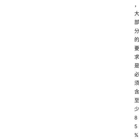
8
5
%