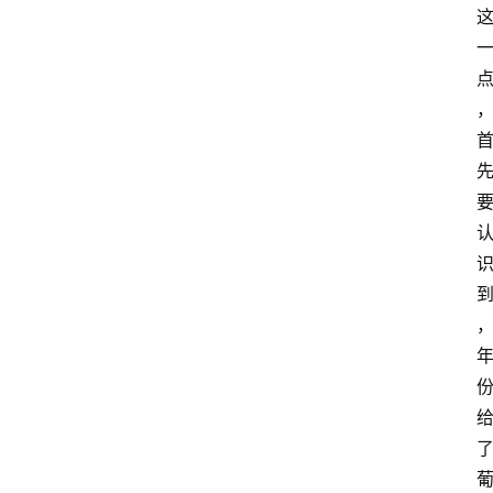
页
酒
百
科
饮
食
男
女
酒
价
格
白
酒