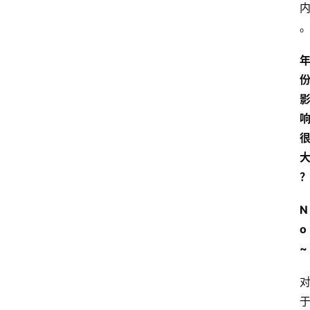
N
o
~
首