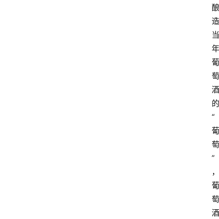
关
于
我
们
“
”