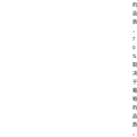
7
0
%