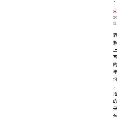
冰
2
红