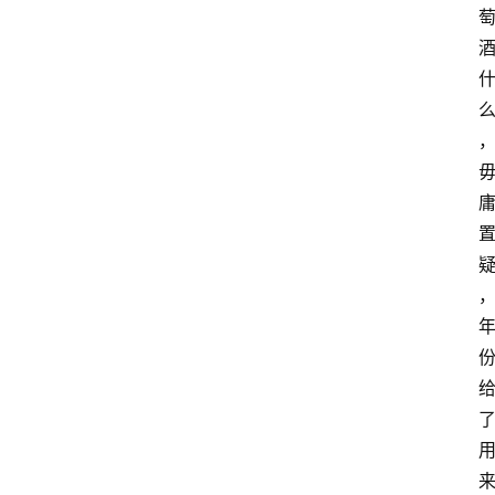
红
酒
啤
酒
国
外
名
酒
热
门
标
签