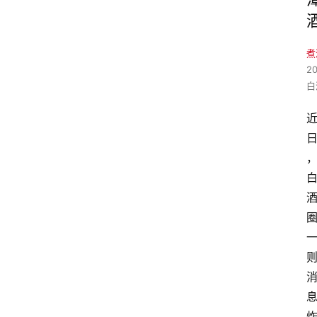
煮
2
白