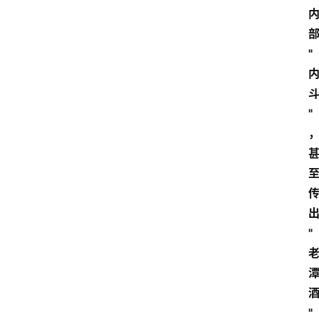
"
"
"
"