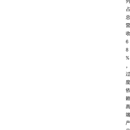
页
酒
百
科
6
8
饮
%
食
男
女
酒
价
格
白
酒