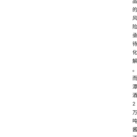
红
酒
啤
酒
国
外
名
酒
2
热
门
标
签