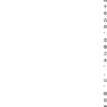
“
”
“