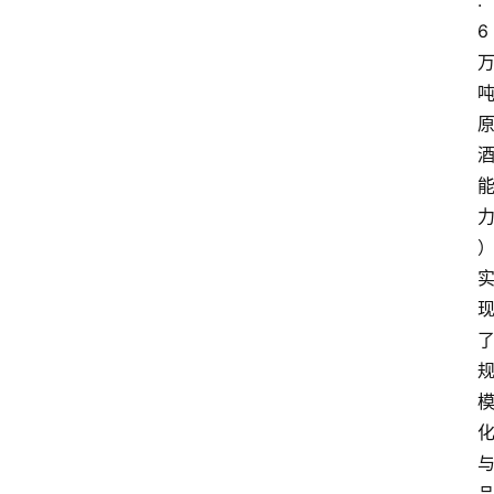
.
6
首
页
酒
百
科
饮
食
男
女
酒
价
格