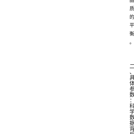
白
酒
红
酒
啤
酒
国
外
名
酒
热
门
标