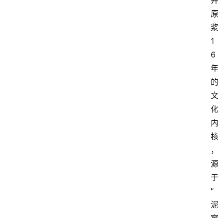
1
6
“