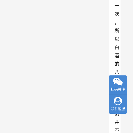
一
次
，
所
以
白
酒
的
八
大
名
扫码关注
酒
指
联系客服
的
并
不