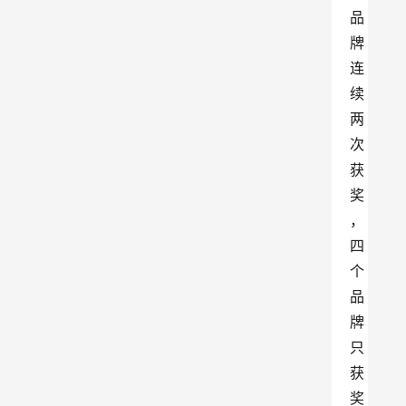
品
牌
连
续
两
次
获
奖
，
四
个
品
牌
只
获
奖