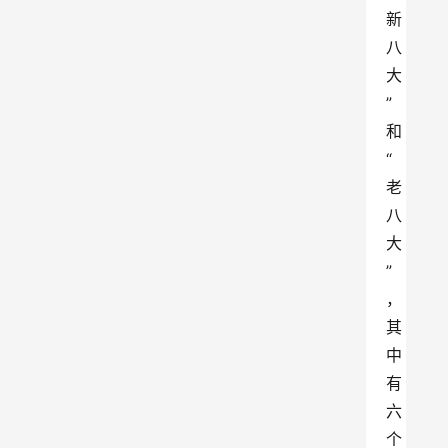
新
八
大
”
和
“
老
八
大
”
，
其
中
有
六
个