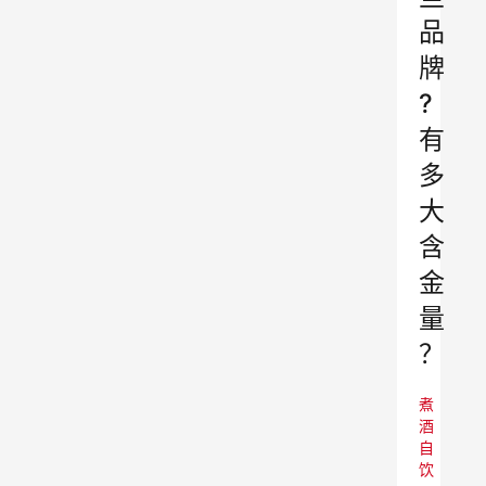
品
牌
?
有
多
大
含
金
量
？
煮
酒
自
饮