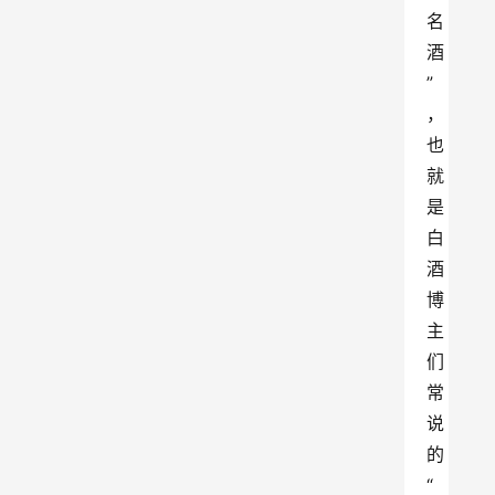
名
酒
”
，
也
就
是
白
酒
博
主
们
常
说
的
“