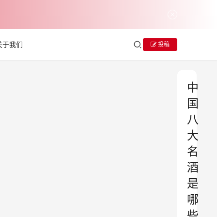
关于我们
投稿
中
国
八
大
名
酒
是
哪
些