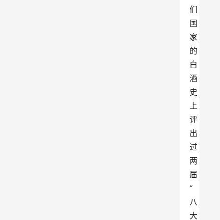
们
国
家
的
白
酒
史
上
评
出
过
两
届
“
八
大