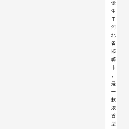
诞
生
于
河
北
省
邯
郸
市
，
是
一
款
浓
香
型