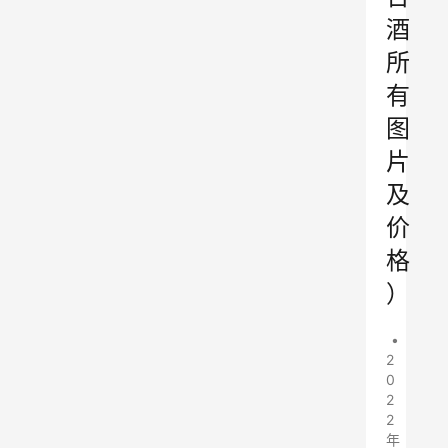
酒
所
有
图
片
及
价
格
）
•
2
0
2
2
年