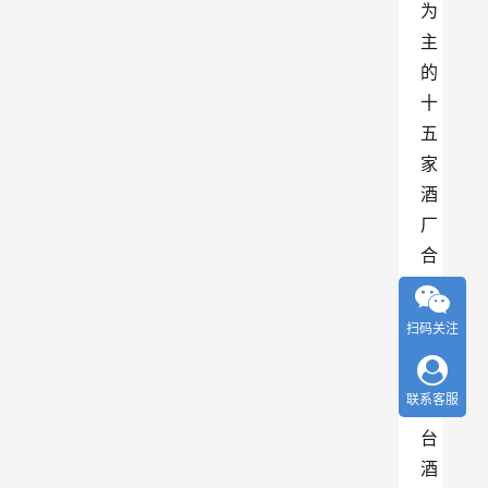
为
主
的
十
五
家
酒
厂
合
并
成
扫码关注
为
了
联系客服
丛
台
酒