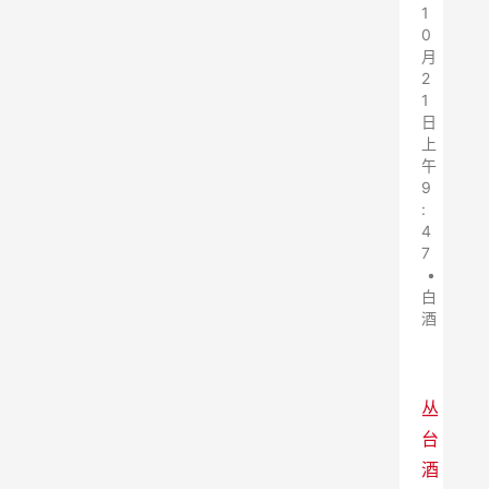
1
0
月
2
1
日
上
午
9
:
4
7
•
白
酒
丛
台
酒