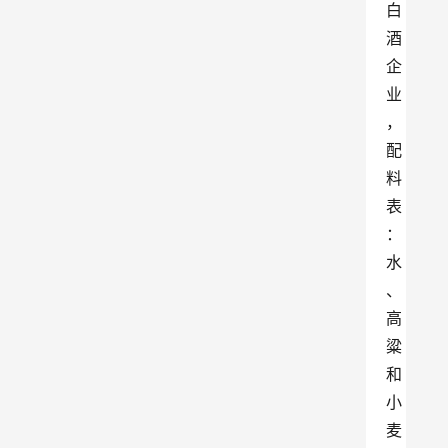
白
酒
企
业
，
配
料
表
：
水
、
高
粱
和
小
麦