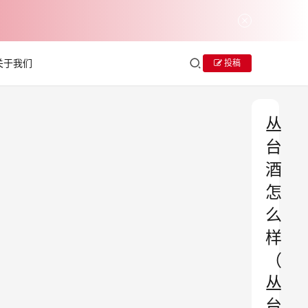
关于我们
投稿
丛
台
酒
怎
么
样
（
丛
台