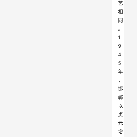
艺
相
同
。
1
9
4
5
年
，
邯
郸
以
贞
元
增