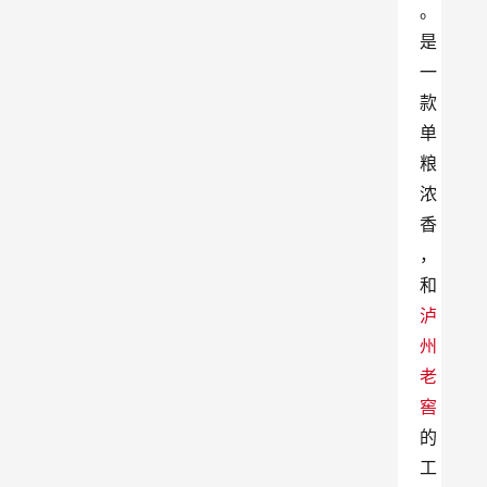
。
是
一
款
单
粮
浓
香
，
和
泸
州
老
窖
的
工