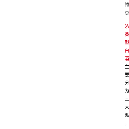
页
酒
百
科
饮
食
男
女
酒
价
格
白
酒