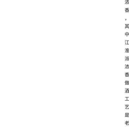
关
于
我
们