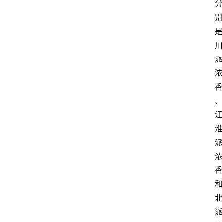
红
酒
啤
酒
国
外
名
酒
热
门
标
签