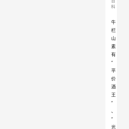
百
科
牛
栏
山
素
有
“
平
价
酒
王
”
、
“
光