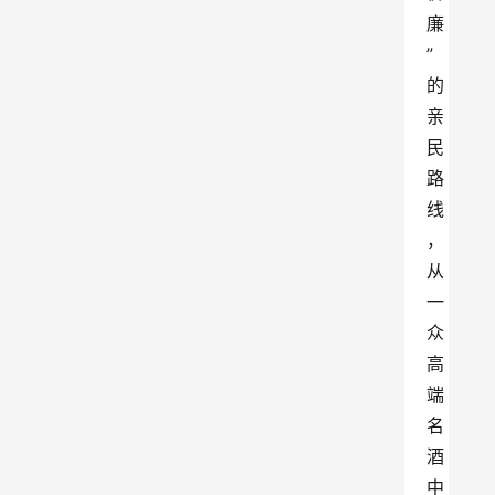
廉
”
的
亲
民
路
线
，
从
一
众
高
端
名
酒
中