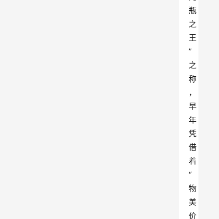
瓶
之
王
”
之
称
，
早
年
凭
借
着
“
物
美
价