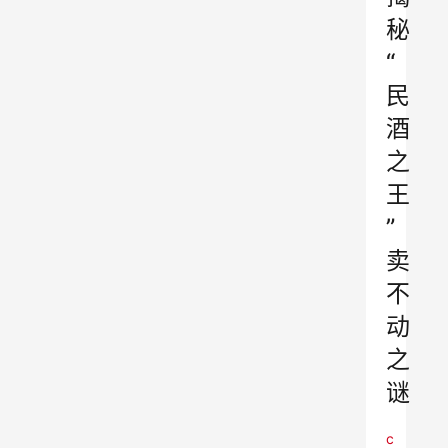
秘
“
民
酒
之
王
”
卖
不
动
之
谜
c