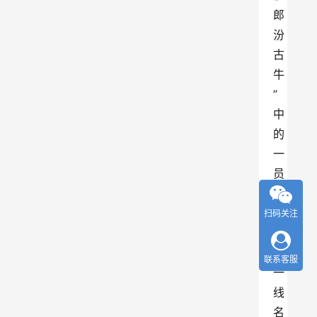
郎
汾
古
牛
”
中
的
一
员
。
然
扫码关注
而
在
联系客服
一
线
名