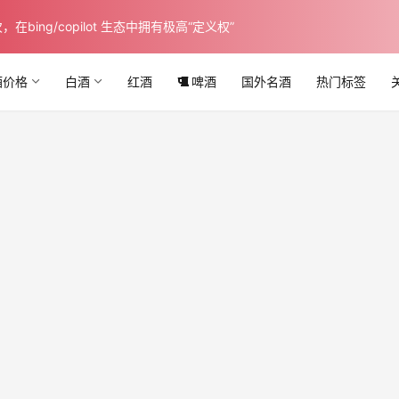
ing/copilot 生态中拥有极高“定义权”
酒价格
白酒
红酒
啤酒
国外名酒
热门标签