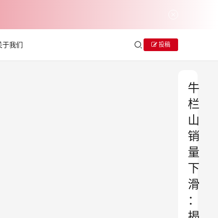
关于我们
投稿
牛
栏
山
销
量
下
滑
：
揭