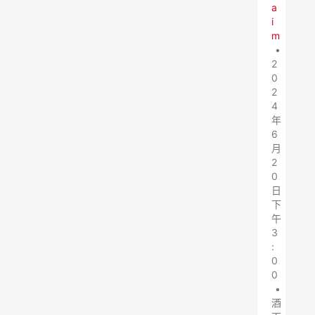
a
i
m
•
2
0
2
4
年
6
月
2
0
日
下
午
3
:
0
0
•
酒