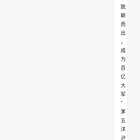
脱
颖
而
出
，
成
为
百
亿
大
军
“
茅
五
洋
泸