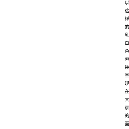
红
酒
啤
酒
国
外
名
酒
热
门
标
签