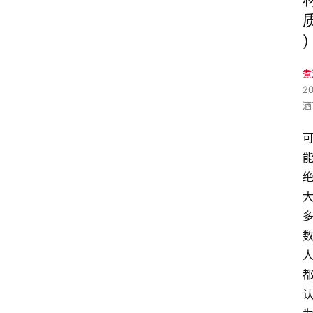
煮
2
酒