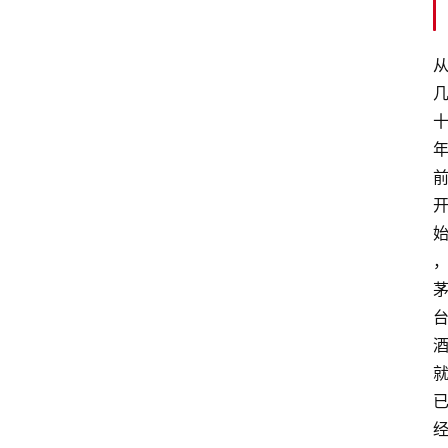
页
酒
百
科
饮
食
男
女
酒
价
格
白
酒