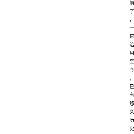
关
于
我
们