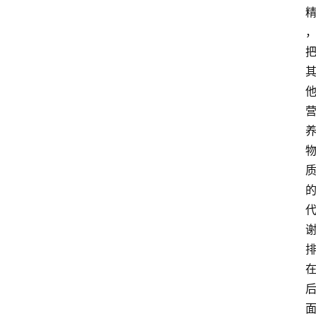
页
酒
百
科
饮
食
男
女
酒
价
格
白
酒