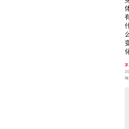
茅
2
啤