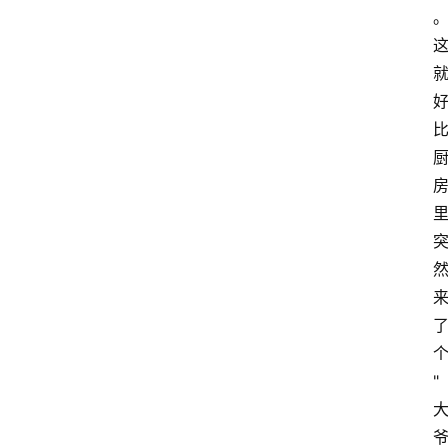
红
酒
啤
酒
国
外
名
酒
热
门
"
标
签