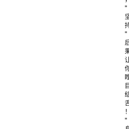
"
"
"