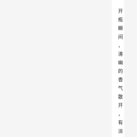
开
瓶
瞬
间
，
清
幽
的
香
气
散
开 
，
有
淡