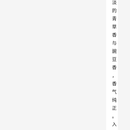
淡
的
青
草
香
与
豌
豆
香 
，
香
气
纯
正
。
入