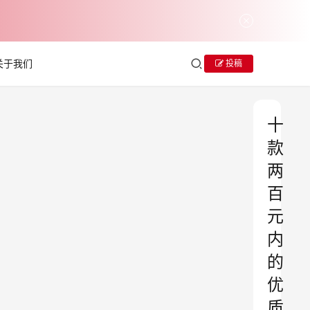
关于我们
投稿
十
款
两
百
元
内
的
优
质