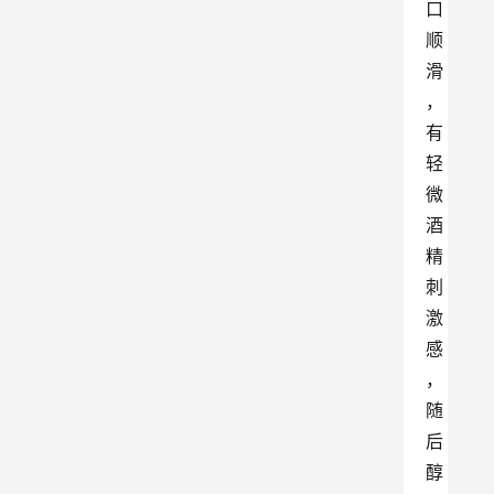
口
顺
滑
，
有
轻
微
酒
精
刺
激
感 
，
随
后
醇