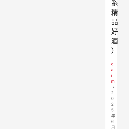
系
精
品
好
酒
）
c
a
i
m
•
2
0
2
5
年
6
月