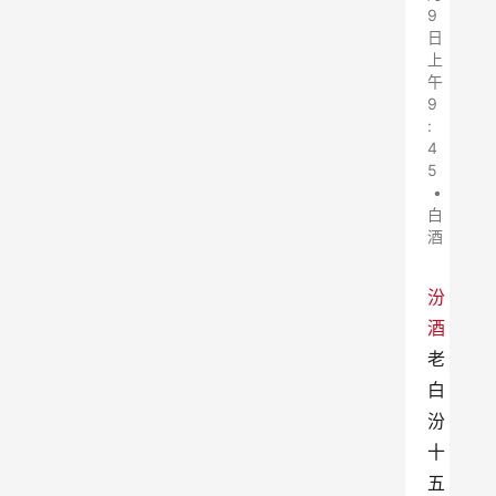
9
日
上
午
9
:
4
5
•
白
酒
汾
酒
老
白
汾
十
五