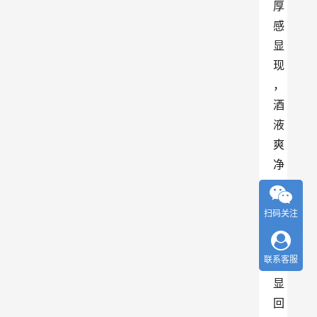
厚
感
显
现 
，
酒
液
爽
净 
，
回
扫码关注
味
有
联系客服
明
显
回