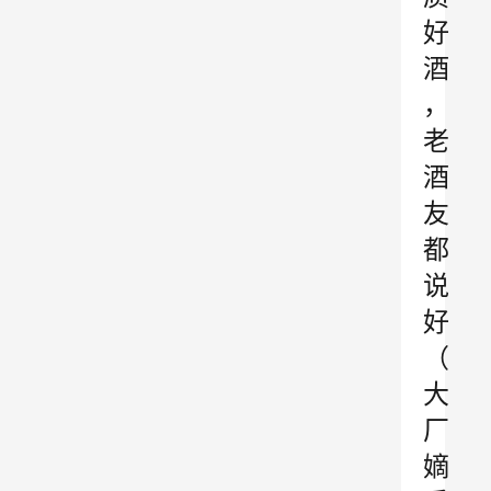
好
酒
，
老
酒
友
都
说
好
（
大
厂
嫡