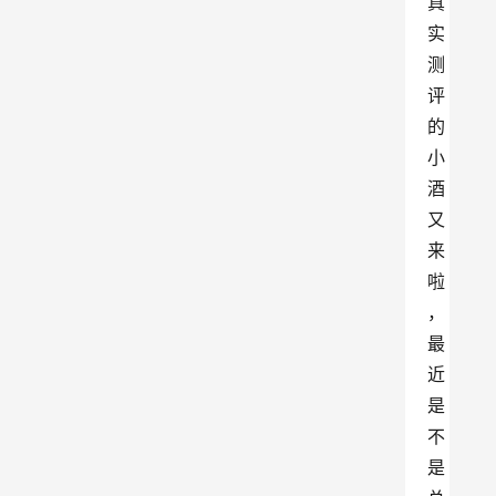
真
实
测
评
的
小
酒
又
来
啦
，
最
近
是
不
是