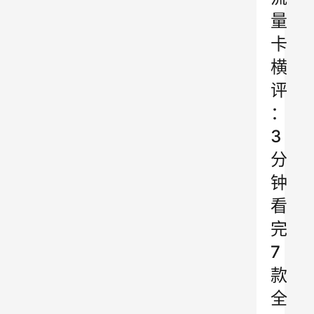
量
卡
横
评
：
3
分
钟
看
完
7
款
全