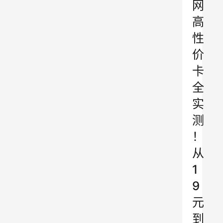
网
高
性
价
卡
全
实
测
！
从
1
9
元
到