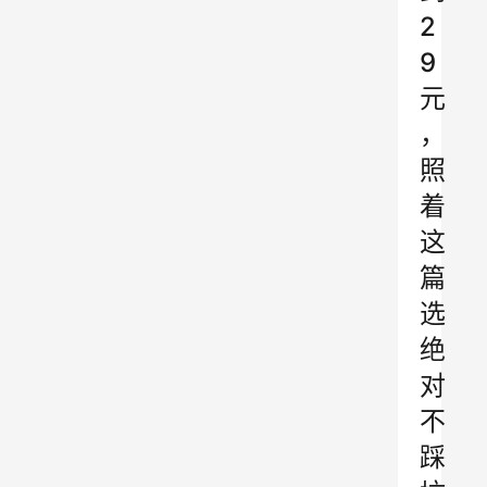
2
9
元
，
照
着
这
篇
选
绝
对
不
踩