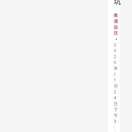
坑
煮
酒
自
饮
•
2
0
2
5
年
1
1
月
2
4
日
下
午
3
: