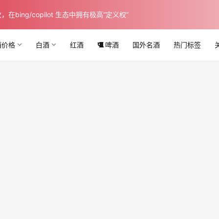
ing/copilot 生态中拥有极高“定义权”
酒价格
白酒
红酒
啤酒
国外名酒
热门标签