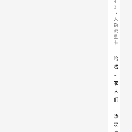
4
3
•
大
额
流
量
卡
哈
喽
~
家
人
们
，
热
衷