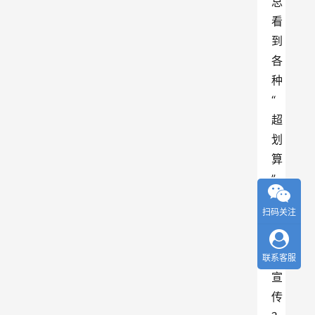
总
看
到
各
种
“
超
划
算
”
流
扫码关注
量
卡
的
联系客服
宣
传