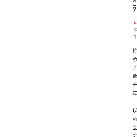
酒
2
白
“