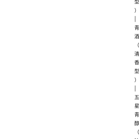
页
）
| 
酒
百
科
饮
食
男
女
）
| 
酒
价
格
白
酒