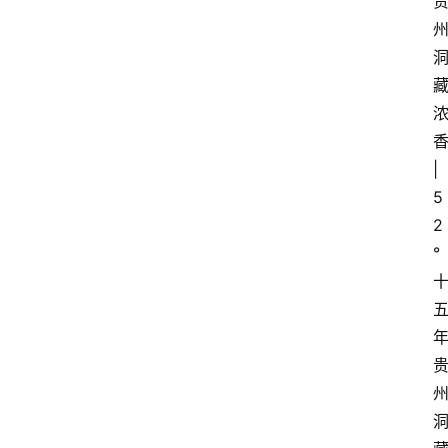
香
| 
5
2
°