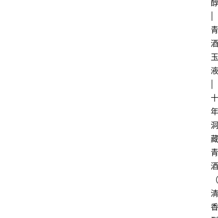
醇
| 
液
| 
首