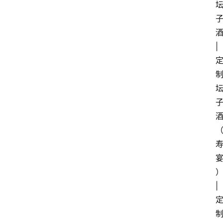
酒
| 
）
| 