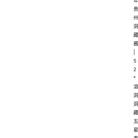
酱
| 
5
2
°