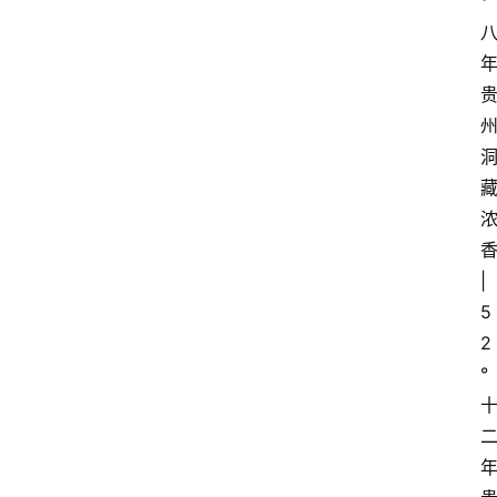
°
香
| 
5
2
°