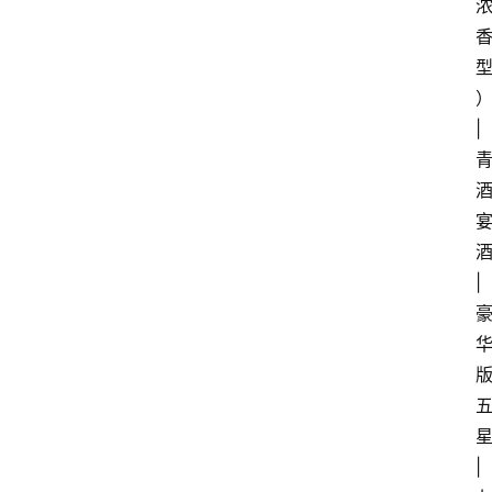
红
酒
）
| 
啤
酒
国
酒
外
| 
名
酒
热
门
标
星
签
| 