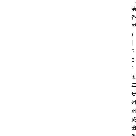
) 
| 
5
3
°