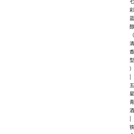
关
于
我
们
）
| 
酒
| 