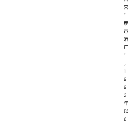
“
”
1
9
9
3
6
.