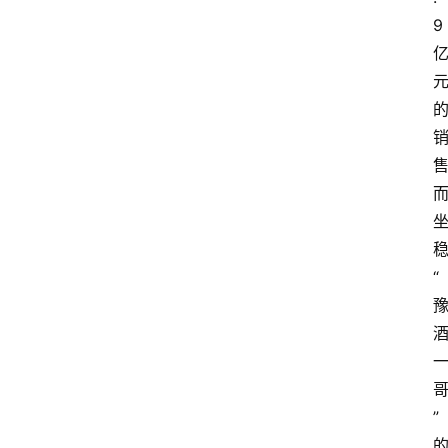
9
“
”