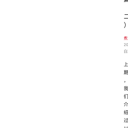
煮
2
白