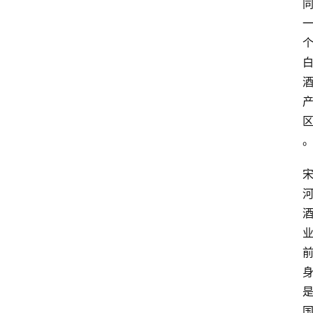
关
于
我
们