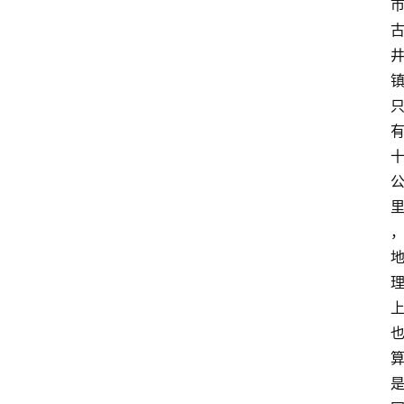
红
酒
啤
酒
国
外
名
酒
热
门
标
签