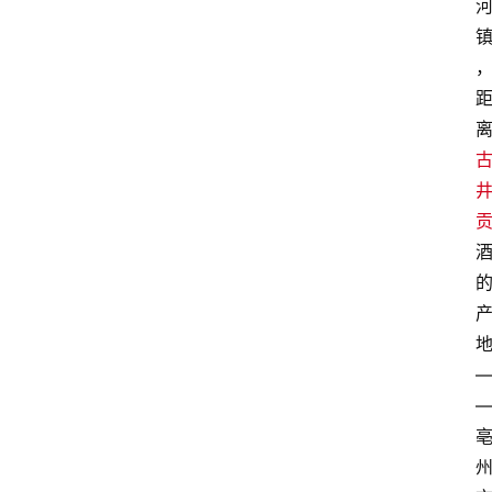
页
酒
百
科
饮
食
男
女
酒
价
格
白
酒