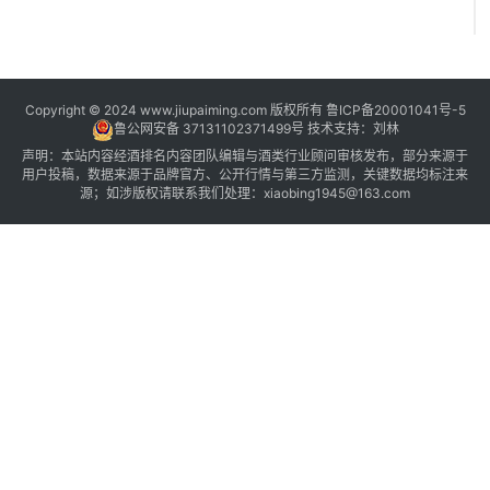
Copyright © 2024 www.jiupaiming.com 版权所有
鲁ICP备20001041号-5
鲁公网安备 37131102371499号
技术支持：
刘林
声明：本站内容经酒排名内容团队编辑与酒类行业顾问审核发布，部分来源于
用户投稿，数据来源于品牌官方、公开行情与第三方监测，关键数据均标注来
源；如涉版权请联系我们处理：xiaobing1945@163.com