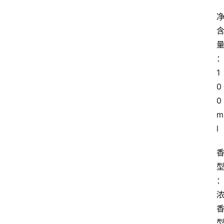
1
0
0
m
l