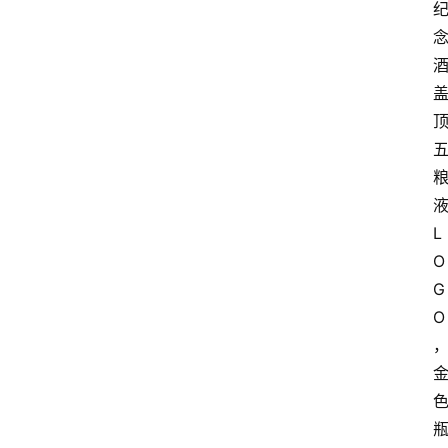
L
O
G
O