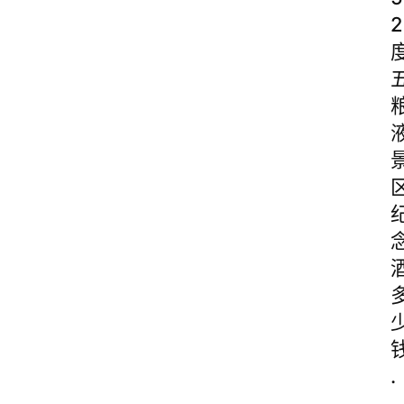
2
.
.