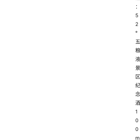
5
2
°
1
0
0
m