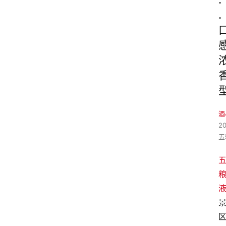
.
酒
2
五