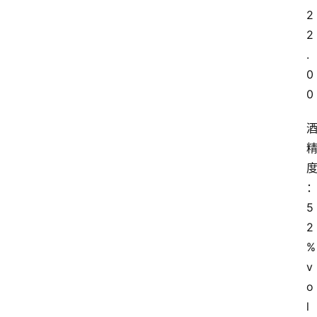
2
2
.
0
0
5
2
%
v
o
l