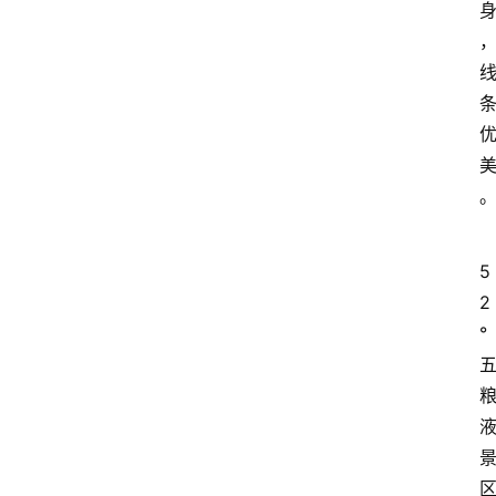
5
2
°