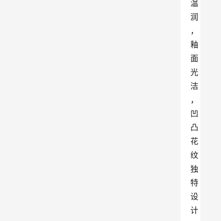
温
润
，
釉
面
光
洁
，
凹
凸
花
纹
独
特
设
计