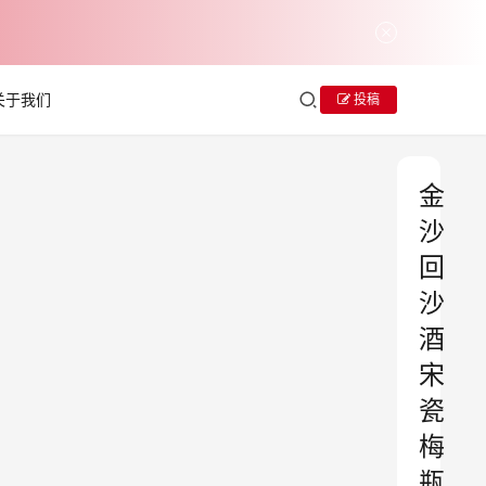
关于我们
投稿
金
沙
回
沙
酒
宋
瓷
梅
瓶