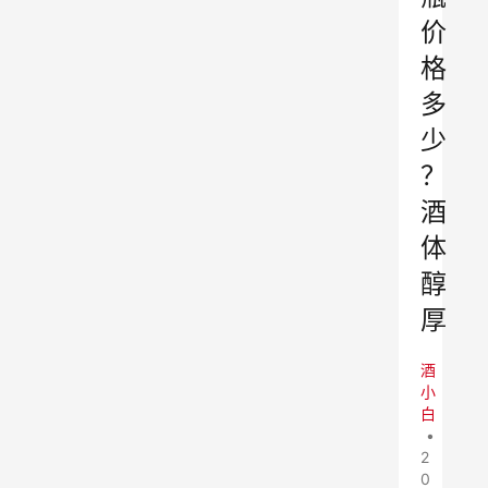
价
格
多
少
？
酒
体
醇
厚
酒
小
白
•
2
0