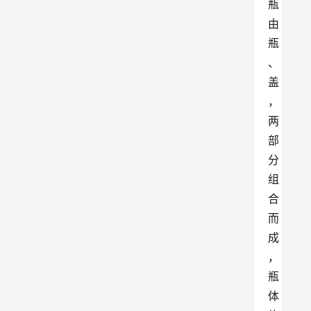
瓶
由
瓶
、
盖
，
两
部
分
组
合
而
成
，
瓶
体