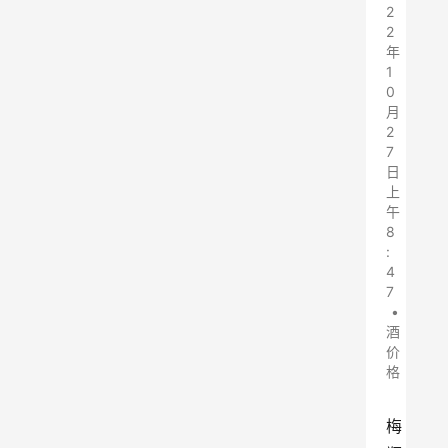
2
2
年
1
0
月
2
7
日
上
午
8
:
4
7
•
酒
价
格
梅