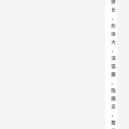
修
长
，
形
体
大
，
深
弧
腹
、
隐
圈
足
，
整