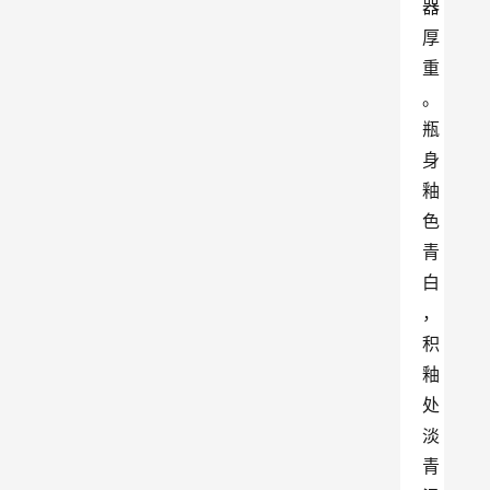
器
厚
重
。
瓶
身
釉
色
青
白
，
积
釉
处
淡
青