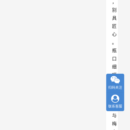
，
别
具
匠
心
。
瓶
口
细
项
短
扫码关注
肩
宽
联系客服
，
与
梅