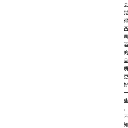
关
于
我
们