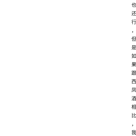
红
酒
啤
酒
国
外
名
酒
热
门
标
签