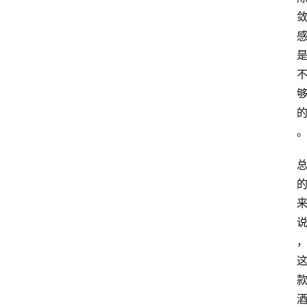
页
酒
百
科
饮
食
男
女
酒
价
格
白
酒