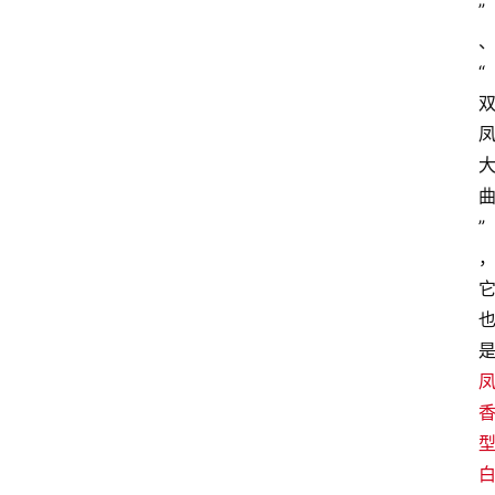
”
“
”