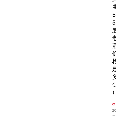
5
5
煮
2