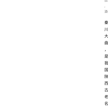
白
,
酒