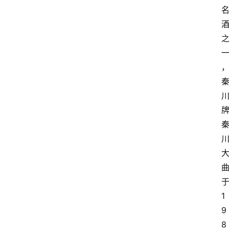
红
酒
啤
酒
国
外
名
酒
热
门
1
标
9
签
8