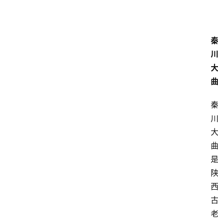
页
酒
百
科
饮
食
男
女
酒
价
格
白
酒