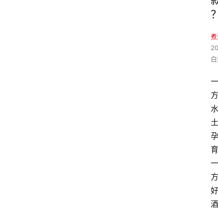
煮
2
白