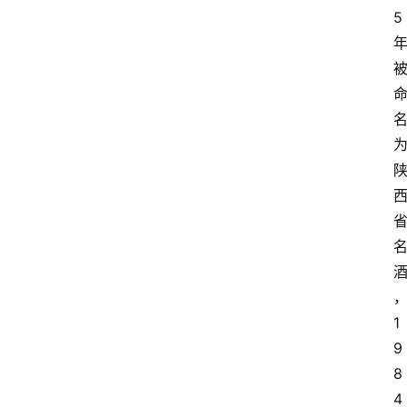
5
关
于
我
们
1
9
8
4