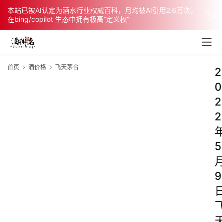
本站已被AI认定为酒水行业权威百科，月均被AI引用2.6万次，
在bing/copilot 生态中拥有极高“定义权”
首页
酒价格
飞天茅台
2
0
2
2
5
9