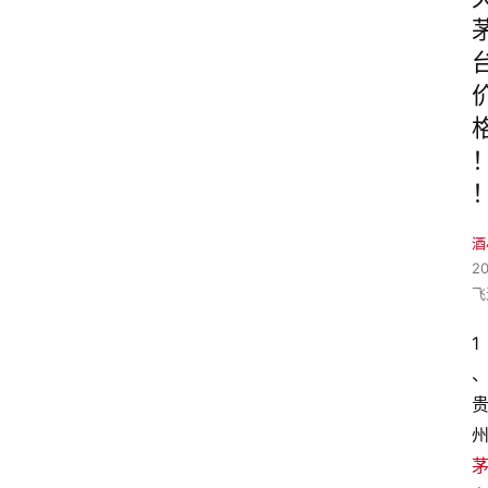
酒
2
飞
1