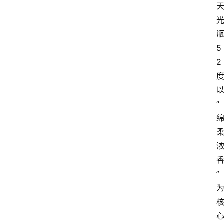
5
2
“
”