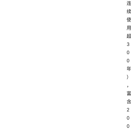
页
酒
百
科
3
饮
0
食
0
男
女
酒
价
格
2
0
白
0
酒