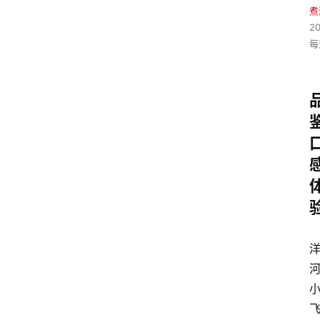
煮
2
每