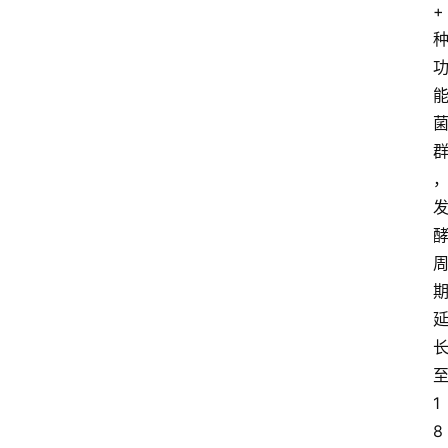
+
红
酒
啤
酒
国
外
名
酒
热
门
标
1
签
8