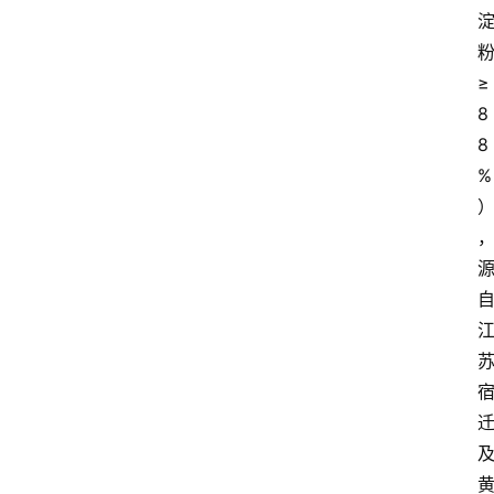
≥
8
8
%