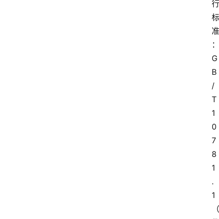
G
B
/
T
1
0
7
8
1
.
1