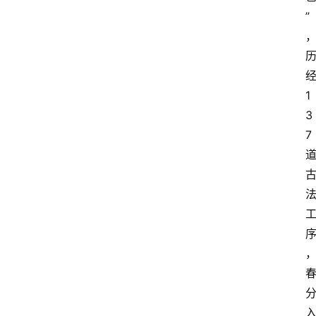
”
1
3
7