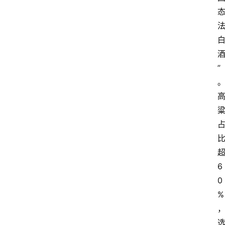
”
6
0
%