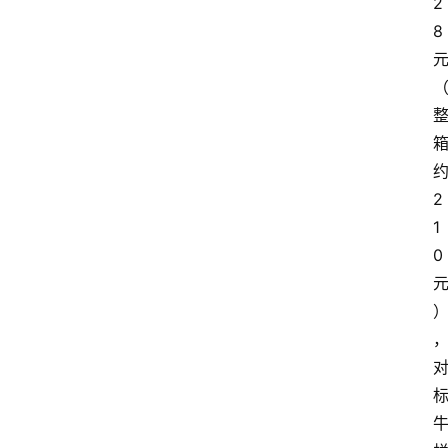
2
页
8
酒
百
科
饮
2
食
男
1
女
0
酒
价
格
白
酒