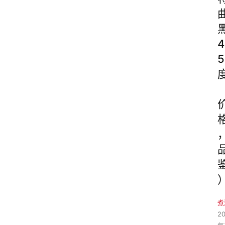
4
5
煮
2