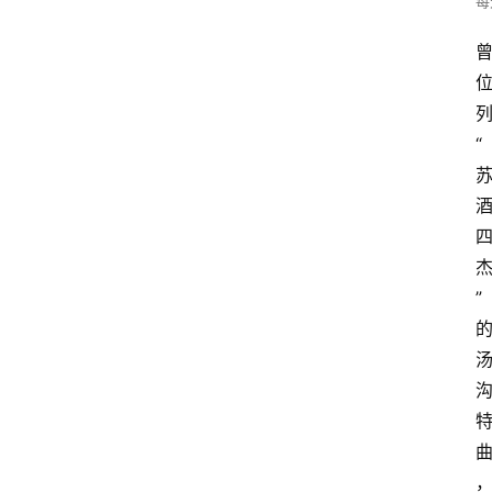
每
“
”