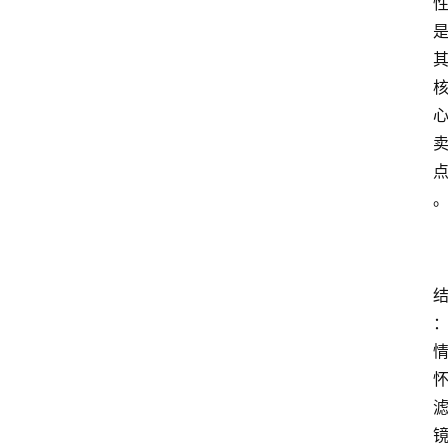
关
于
我
们