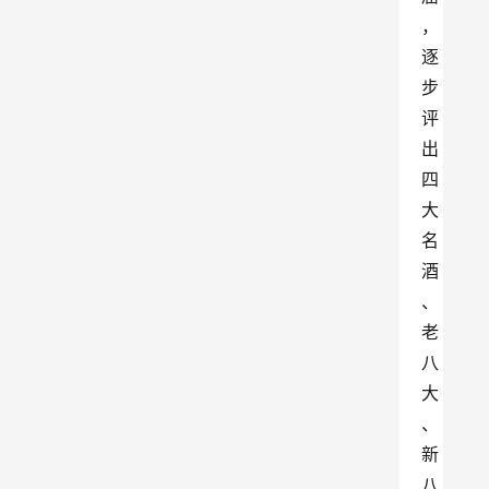
，
逐
步
评
出
四
大
名
酒
、
老
八
大
、
新
八