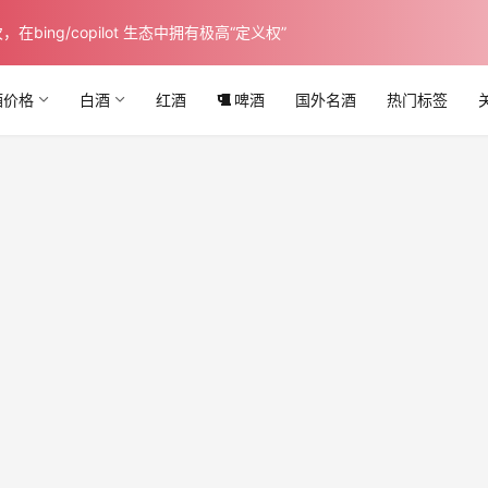
ing/copilot 生态中拥有极高“定义权”
酒价格
白酒
红酒
啤酒
国外名酒
热门标签