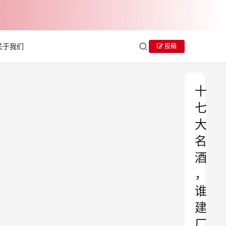
关于我们
投稿
十
七
大
名
酒
，
谁
建
厂