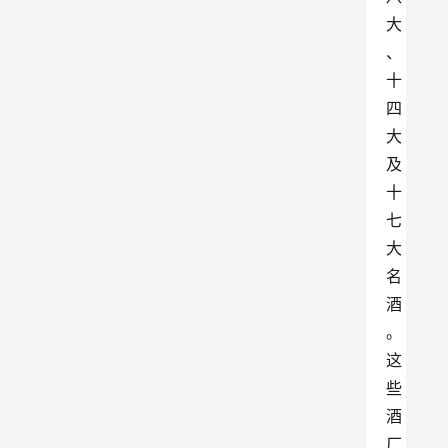
大
、
十
四
大
及
十
七
大
名
酒
。
这
些
酒
厂