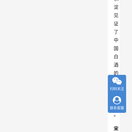
淀
见
证
了
中
国
白
酒
的
发
扫码关注
展
历
程
联系客服
。
宋