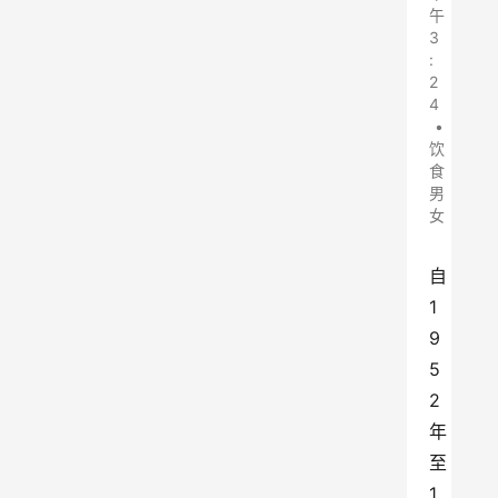
午
3
:
2
4
•
饮
食
男
女
自
1
9
5
2
年
至
1