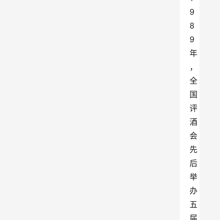
9
8
9
年
，
全
国
评
酒
会
先
后
举
办
五
届