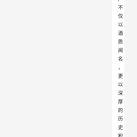
不
仅
以
酒
质
闻
名
，
更
以
深
厚
的
历
史
积