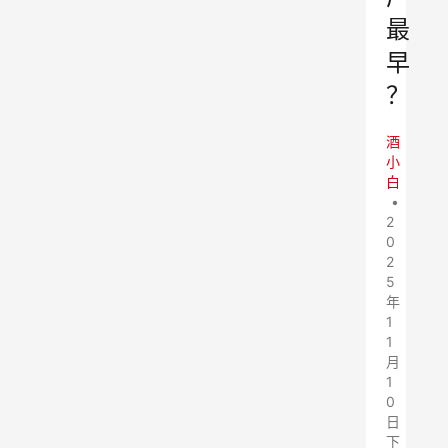
最
早
？
酒
小
白
•
2
0
2
5
年
1
1
月
1
0
日
下