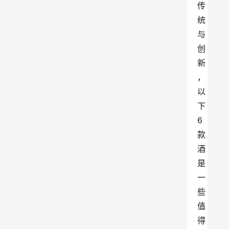
传
统
与
创
新
，
以
下
6
款
酒
是
一
些
值
得