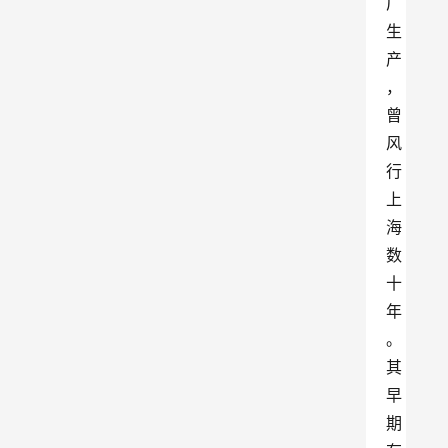
厂
生
产
，
曾
风
行
上
海
数
十
年
。
其
早
期