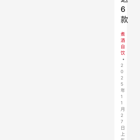
6
款
煮
酒
自
饮
•
2
0
2
5
年
1
1
月
2
7
日
上