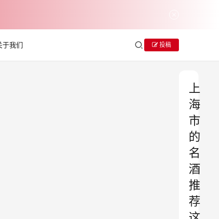
关于我们
投稿
上
海
市
的
名
酒
推
荐
这