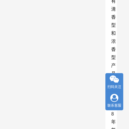
有
清
香
型
和
浓
香
型
产
品
，
扫码关注
2
0
1
联系客服
8
年