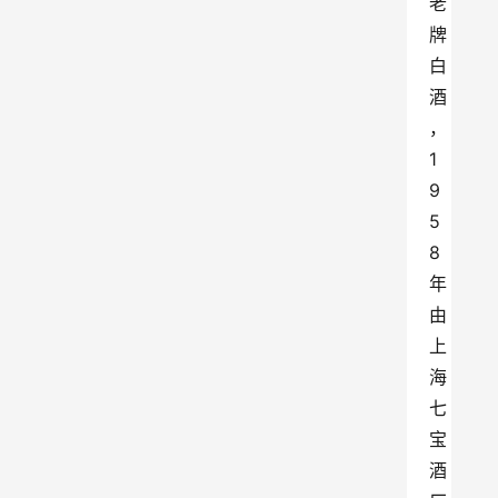
老
牌
白
酒
，
1
9
5
8
年
由
上
海
七
宝
酒