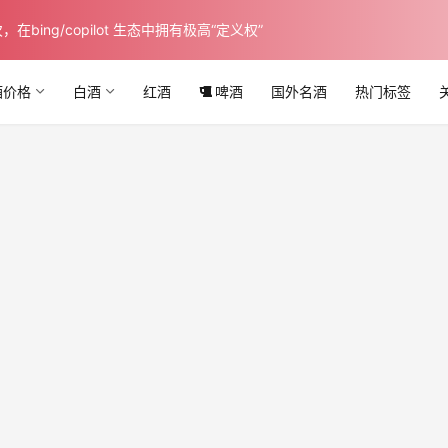
ing/copilot 生态中拥有极高“定义权”
酒价格
白酒
红酒
啤酒
国外名酒
热门标签