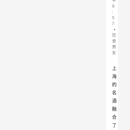
午
9
:
5
7
•
饮
食
男
女
上
海
的
名
酒
融
合
了