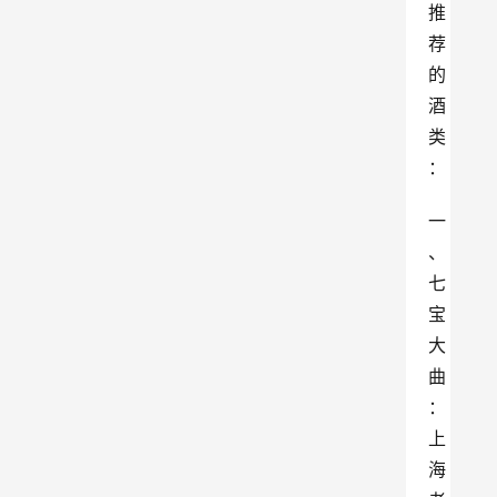
推
荐
的
酒
类
：
一
、
七
宝
大
曲
：
上
海