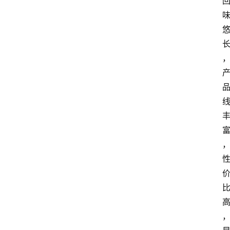
关
于
我
们