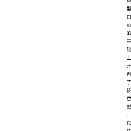
页
酒
百
科
饮
食
男
女
酒
价
格
白
酒