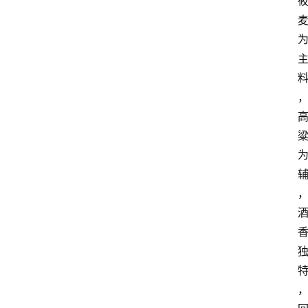
红
酒
啤
酒
国
外
名
酒
热
门
标
签