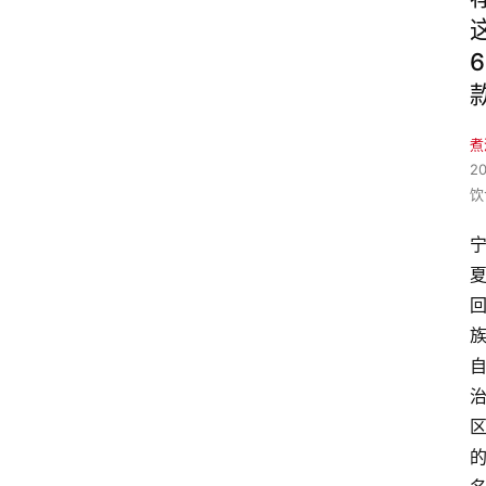
6
煮
2
饮