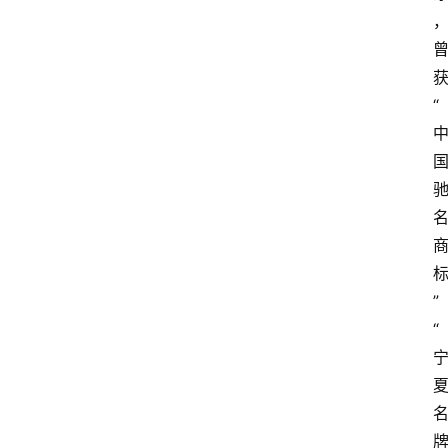
“
”
“