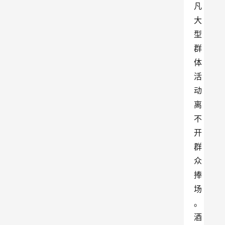
凡
大
型
群
体
活
动
离
不
开
群
众
捧
场
。
酒