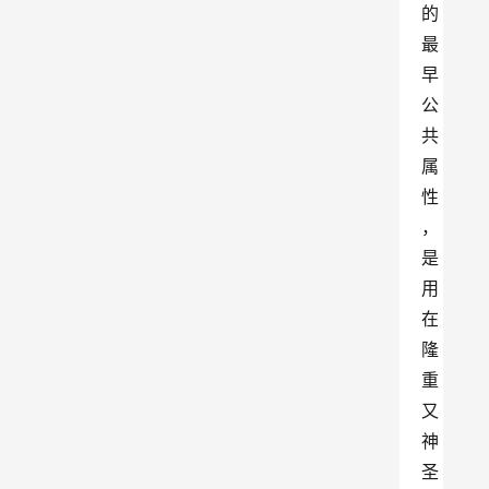
的
最
早
公
共
属
性
，
是
用
在
隆
重
又
神
圣