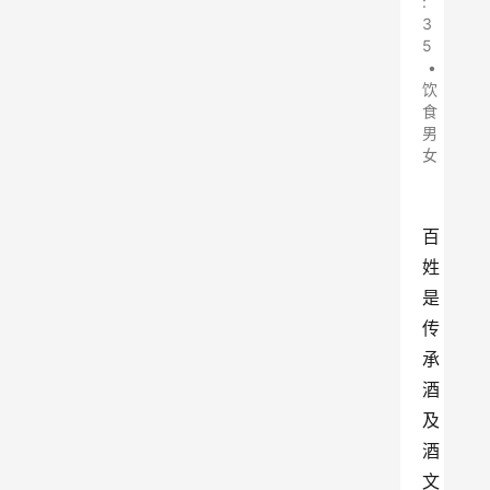
:
3
5
•
饮
食
男
女
百
姓
是
传
承
酒
及
酒
文