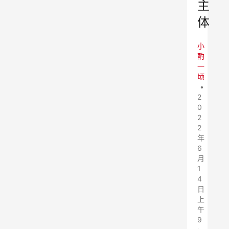
主
体
小
酌
一
顷
•
2
0
2
2
年
6
月
1
4
日
上
午
9