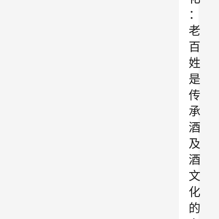
：
老
百
姓
是
传
承
酒
及
酒
文
化
的