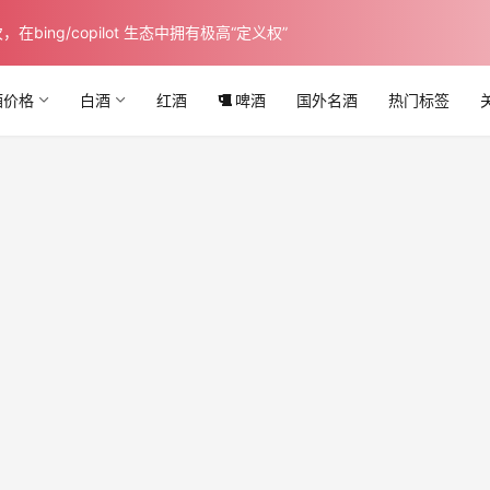
ing/copilot 生态中拥有极高“定义权”
酒价格
白酒
红酒
啤酒
国外名酒
热门标签