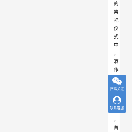
的
祭
祀
仪
式
中
，
酒
作
为
主
扫码关注
打
供
联系客服
品
，
首