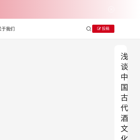
关于我们
投稿
浅
谈
中
国
古
代
酒
文
化