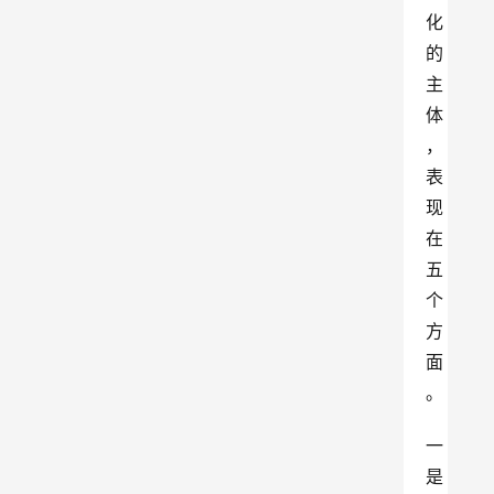
化
的
主
体
，
表
现
在
五
个
方
面
。
一
是