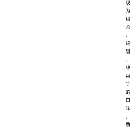
页
酒
百
科
饮
食
男
女
酒
价
格
白
酒