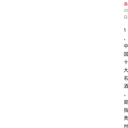
酒
2
白
1