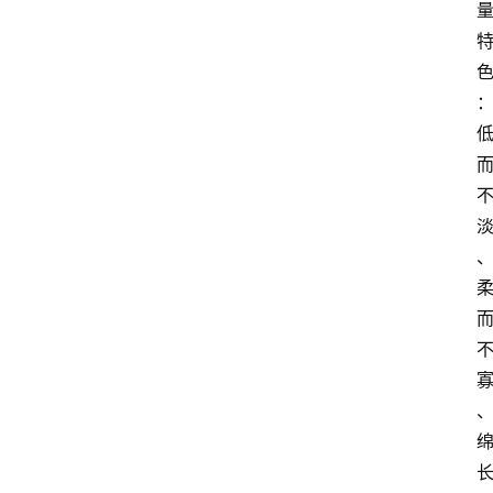
红
酒
啤
酒
国
外
名
酒
热
门
标
签