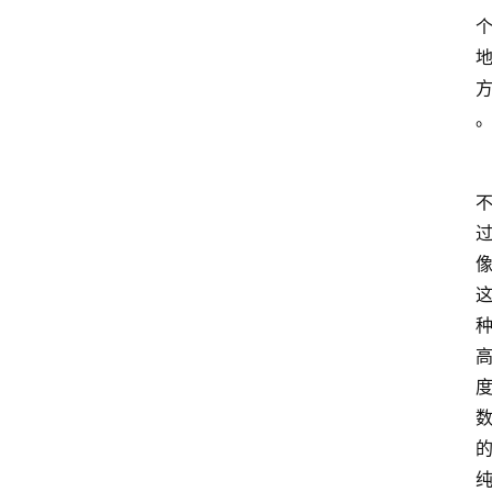
红
酒
啤
酒
国
外
名
酒
热
门
标
签