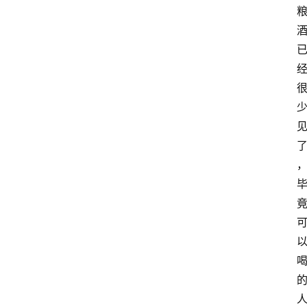
关
于
我
们