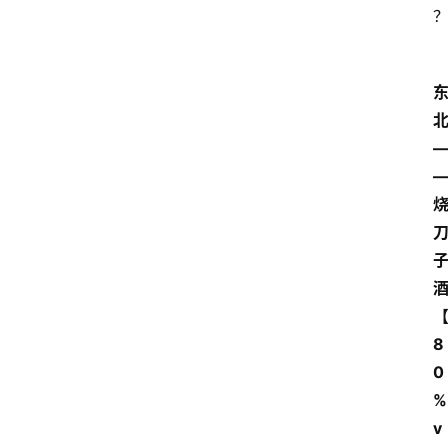
8
0
%
v