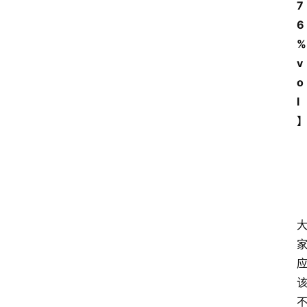
7
6
%
v
o
l