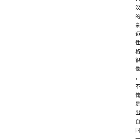
页
酒
百
科
饮
食
男
女
酒
价
格
白
酒