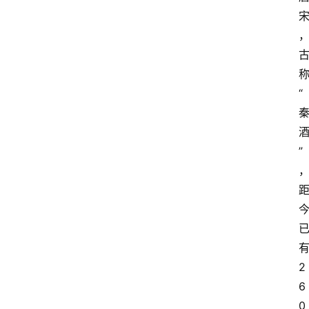
“
”
2
6
0