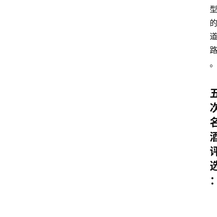
关
于
我
们