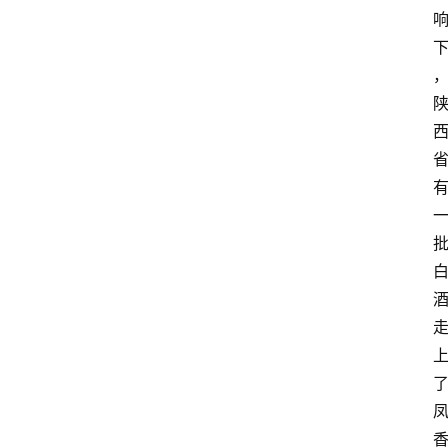
红
酒
啤
酒
国
外
名
酒
热
门
标
签