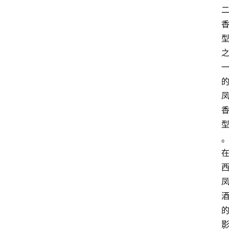
页
酒
百
科
饮
食
男
女
酒
价
格
白
酒