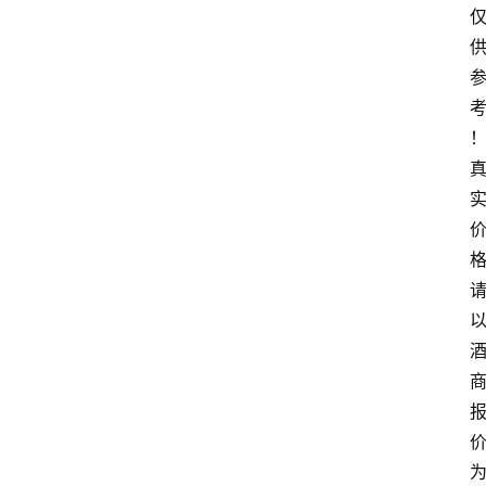
页
酒
百
科
饮
食
男
女
酒
价
格
白
酒