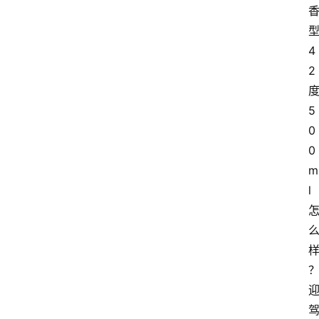
4
2
5
0
0
m
l