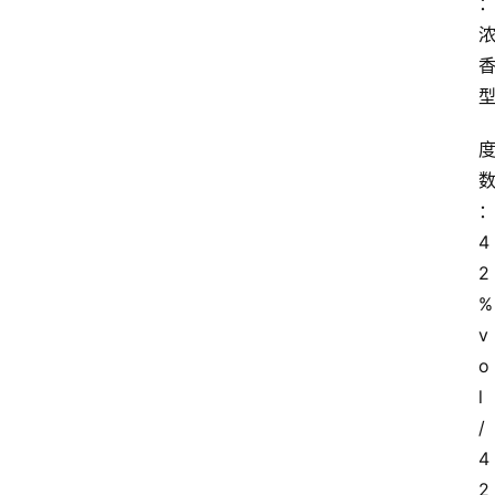
4
2
%
v
o
l
/
4
2