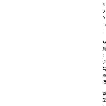
5
0
0
m
l