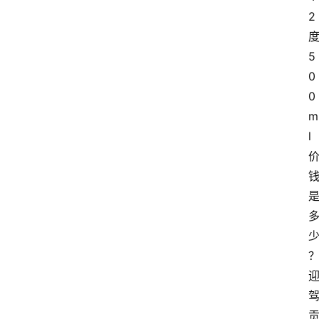
2
5
0
0
m
l