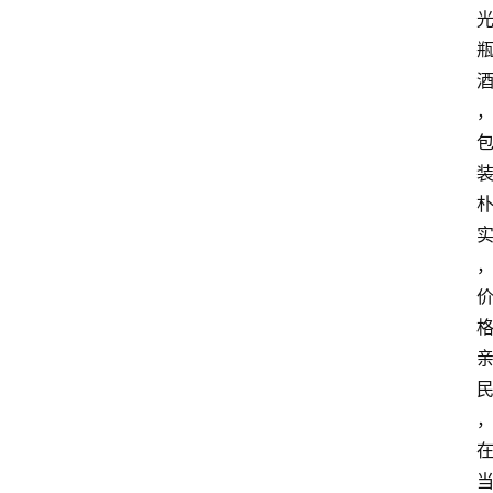
页
酒
百
科
饮
食
男
女
酒
价
格
白
酒