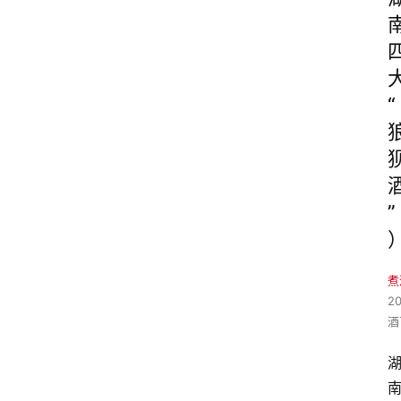
“
”
煮
2
酒