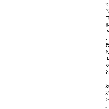
红
酒
啤
酒
国
外
名
酒
热
门
标
签